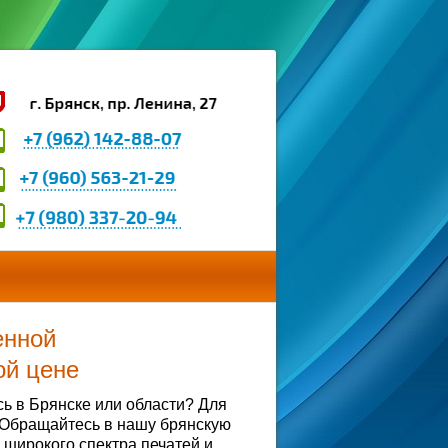
енной
ой цене
ь в Брянске или области? Для
 Обращайтесь в нашу брянскую
широкого спектра печатей и