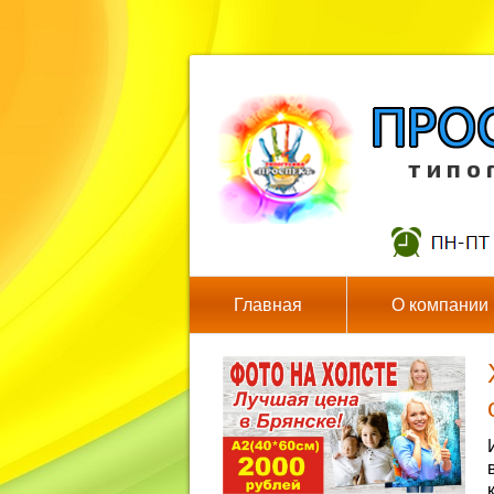
т и п о 
Главная
О компании