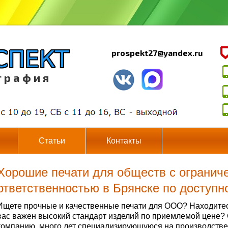
prospekt27@yandex.ru
г р а ф и я
Статьи
Контакты
Хорошие печати для обществ с огранич
ответственностью в Брянске по доступн
Ищете прочные и качественные печати для ООО? Находитес
вас важен высокий стандарт изделий по приемлемой цене?
компанию, много лет специализирующуюся на производстве 