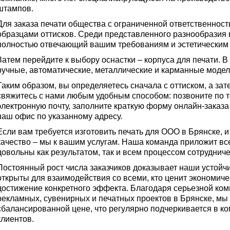
штампов.
Для заказа печати общества с ограниченной ответственност
образцами оттисков. Среди представленного разнообразия 
полностью отвечающий вашим требованиям и эстетическим
Затем перейдите к выбору оснастки – корпуса для печати. 
ручные, автоматические, металлические и карманные модел
Таким образом, вы определяетесь сначала с оттиском, а зат
свяжитесь с нами любым удобным способом: позвоните по т
электронную почту, заполните краткую форму онлайн-заказа
наш офис по указанному адресу.
Если вам требуется изготовить печать для ООО в Брянске, 
качество – мы к вашим услугам. Наша команда приложит все
довольны как результатом, так и всем процессом сотрудниче
Постоянный рост числа заказчиков доказывает наши устойч
открыты для взаимодействия со всеми, кто ценит экономич
достижение конкретного эффекта. Благодаря серьезной ком
рекламных, сувенирных и печатных проектов в Брянске, мы
сбалансированной цене, что регулярно подчеркивается в 
клиентов.