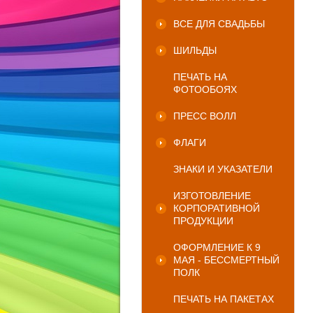
ВСЕ ДЛЯ СВАДЬБЫ
ШИЛЬДЫ
ПЕЧАТЬ НА
ФОТООБОЯХ
ПРЕСС ВОЛЛ
ФЛАГИ
ЗНАКИ И УКАЗАТЕЛИ
ИЗГОТОВЛЕНИЕ
КОРПОРАТИВНОЙ
ПРОДУКЦИИ
ОФОРМЛЕНИЕ К 9
МАЯ - БЕССМЕРТНЫЙ
ПОЛК
ПЕЧАТЬ НА ПАКЕТАХ