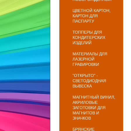
ЦВЕТНОЙ КАРТОН,
КАРТОН ДЛЯ
ПАСПАРТУ
ТОППЕРЫ ДЛЯ
КОНДИТЕРСКИХ
ИЗДЕЛИЙ
МАТЕРИАЛЫ ДЛЯ
ЛАЗЕРНОЙ
ГРАВИРОВКИ
"ОТКРЫТО" -
СВЕТОДИОДНАЯ
ВЫВЕСКА
МАГНИТНЫЙ ВИНИЛ,
АКРИЛОВЫЕ
ЗАГОТОВКИ ДЛЯ
МАГНИТОВ И
ЗНАЧКОВ
БРЯНСКИЕ