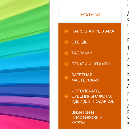
УСЛУГИ
НАРУЖНАЯ РЕКЛАМА
СТЕНДЫ
ТАБЛИЧКИ
ПЕЧАТИ И ШТАМПЫ
БАГЕТНАЯ
МАСТЕРСКАЯ
ФОТОПЕЧАТЬ,
СУВЕНИРЫ С ФОТО,
ИДЕИ ДЛЯ ПОДАРКОВ
ВИЗИТКИ И
ПЛАСТИКОВЫЕ
КАРТЫ