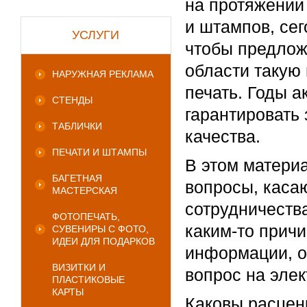
на протяжении
и штампов, се
УСЛУГИ
чтобы предлож
области такую
НАРУЖНАЯ РЕКЛАМА
печать. Годы а
СТЕНДЫ
гарантировать 
ТАБЛИЧКИ
качества.
ПЕЧАТИ И ШТАМПЫ
В этом матери
БАГЕТНАЯ
вопросы, каса
МАСТЕРСКАЯ
сотрудничеств
ФОТОПЕЧАТЬ,
каким-то прич
СУВЕНИРЫ С ФОТО,
ИДЕИ ДЛЯ ПОДАРКОВ
информации, о
ВИЗИТКИ И
вопрос на элек
ПЛАСТИКОВЫЕ
КАРТЫ
Каковы расценк