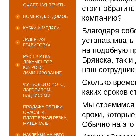
ОФСЕТНАЯ ПЕЧАТЬ
стоит обратит
компанию?
НОМЕРА ДЛЯ ДОМОВ
КУБКИ И МЕДАЛИ
Благодаря соб
устанавливать 
ЛАЗЕРНАЯ
ГРАВИРОВКА
на подобную п
РАСПЕЧАТКА
Брянска, так и
ДОКУМЕНТОВ,
КСЕРОКС,
наш сотрудник
ЛАМИНИРОВАНИЕ
Сколько времен
ФУТБОЛКИ С ФОТО,
ЛОГОТИПОМ,
каких сроков с
НАДПИСЯМИ
Мы стремимся 
ПРОДАЖА ПЛЕНКИ
ORACAL И
сроки, которые
ПЛОТТЕРНАЯ РЕЗКА,
Обычно на это 
МАТЕРИАЛЫ
НАКЛЕЙКИ НА АВТО