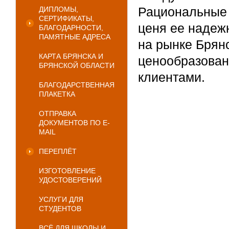
Рациональные 
ДИПЛОМЫ,
СЕРТИФИКАТЫ,
ценя ее надеж
БЛАГОДАРНОСТИ,
ПАМЯТНЫЕ АДРЕСА
на рынке Брян
КАРТА БРЯНСКА И
ценообразован
БРЯНСКОЙ ОБЛАСТИ
клиентами.
БЛАГОДАРСТВЕННАЯ
ПЛАКЕТКА
ОТПРАВКА
ДОКУМЕНТОВ ПО E-
MAIL
ПЕРЕПЛЁТ
ИЗГОТОВЛЕНИЕ
УДОСТОВЕРЕНИЙ
УСЛУГИ ДЛЯ
СТУДЕНТОВ
ВСЁ ДЛЯ ШКОЛЫ И