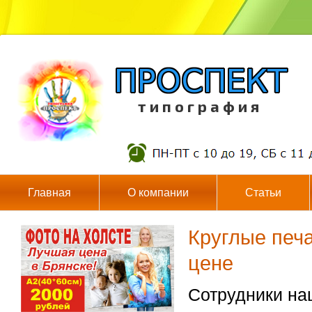
т и п о г р а ф и я
Главная
О компании
Статьи
Круглые печа
цене
Сотрудники на