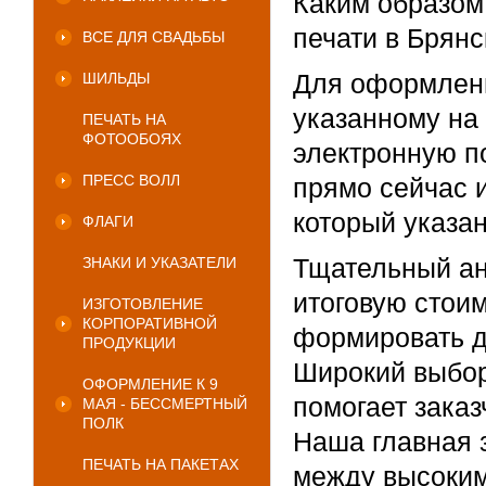
Каким образом 
печати в Брянс
ВСЕ ДЛЯ СВАДЬБЫ
Для оформлени
ШИЛЬДЫ
указанному на 
ПЕЧАТЬ НА
ФОТООБОЯХ
электронную по
ПРЕСС ВОЛЛ
прямо сейчас 
который указан
ФЛАГИ
Тщательный ан
ЗНАКИ И УКАЗАТЕЛИ
итоговую стоим
ИЗГОТОВЛЕНИЕ
КОРПОРАТИВНОЙ
формировать д
ПРОДУКЦИИ
Широкий выбор
ОФОРМЛЕНИЕ К 9
помогает зака
МАЯ - БЕССМЕРТНЫЙ
ПОЛК
Наша главная 
ПЕЧАТЬ НА ПАКЕТАХ
между высоким