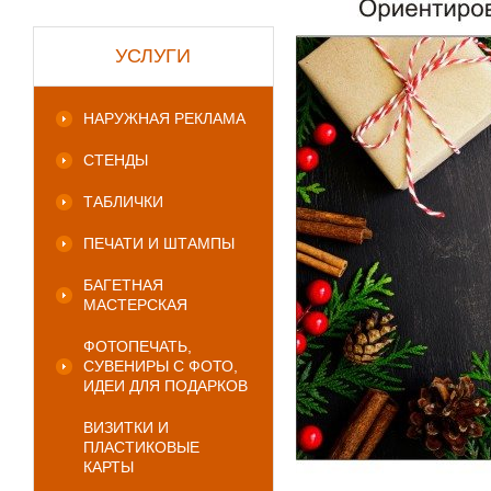
УСЛУГИ
НАРУЖНАЯ РЕКЛАМА
СТЕНДЫ
ТАБЛИЧКИ
ПЕЧАТИ И ШТАМПЫ
БАГЕТНАЯ
МАСТЕРСКАЯ
ФОТОПЕЧАТЬ,
СУВЕНИРЫ С ФОТО,
ИДЕИ ДЛЯ ПОДАРКОВ
ВИЗИТКИ И
ПЛАСТИКОВЫЕ
КАРТЫ