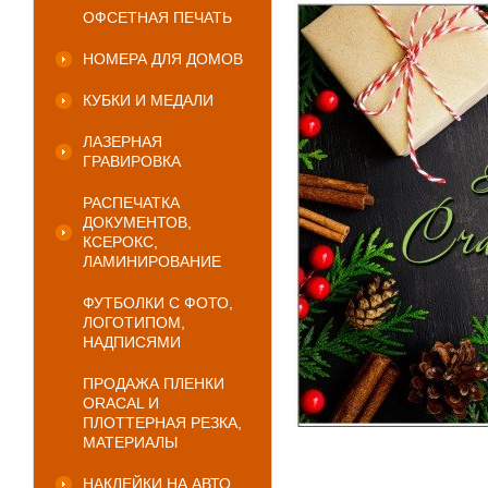
ОФСЕТНАЯ ПЕЧАТЬ
НОМЕРА ДЛЯ ДОМОВ
КУБКИ И МЕДАЛИ
ЛАЗЕРНАЯ
ГРАВИРОВКА
РАСПЕЧАТКА
ДОКУМЕНТОВ,
КСЕРОКС,
ЛАМИНИРОВАНИЕ
ФУТБОЛКИ С ФОТО,
ЛОГОТИПОМ,
НАДПИСЯМИ
ПРОДАЖА ПЛЕНКИ
ORACAL И
ПЛОТТЕРНАЯ РЕЗКА,
МАТЕРИАЛЫ
НАКЛЕЙКИ НА АВТО