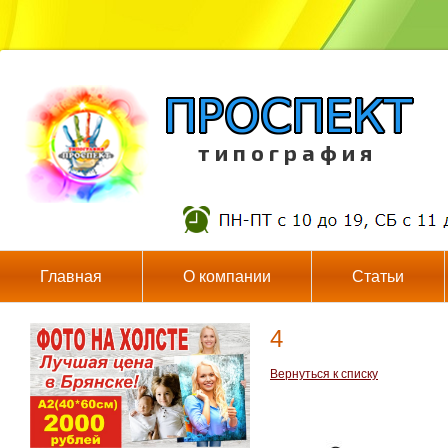
т и п о г р а ф и я
Главная
О компании
Статьи
4
Вернуться к списку