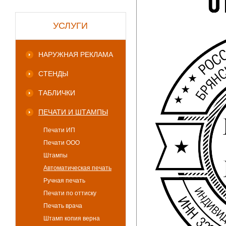
УСЛУГИ
НАРУЖНАЯ РЕКЛАМА
СТЕНДЫ
ТАБЛИЧКИ
ПЕЧАТИ И ШТАМПЫ
Печати ИП
Печати ООО
Штампы
Автоматическая печать
Ручная печать
Печати по оттиску
Печать врача
Штамп копия верна