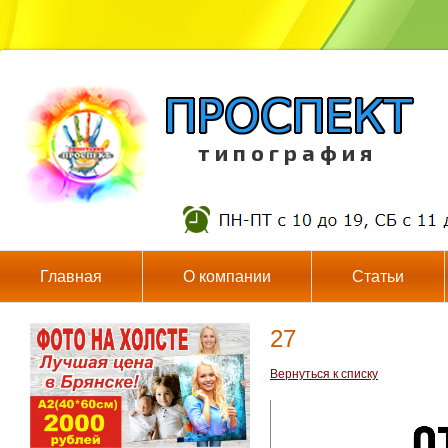
т и п о г р а ф и я
Главная
О компании
Статьи
27
Вернуться к списку