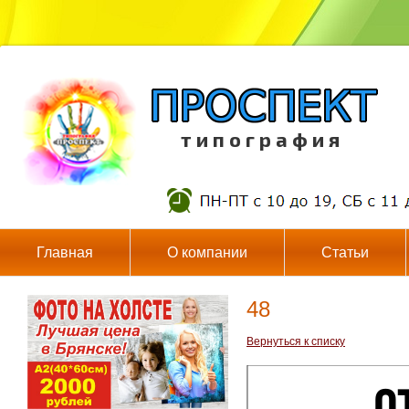
т и п о г р а ф и я
Главная
О компании
Статьи
48
Вернуться к списку