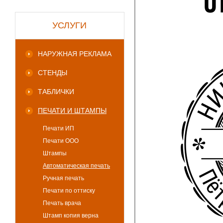
УСЛУГИ
НАРУЖНАЯ РЕКЛАМА
СТЕНДЫ
ТАБЛИЧКИ
ПЕЧАТИ И ШТАМПЫ
Печати ИП
Печати ООО
Штампы
Автоматическая печать
Ручная печать
Печати по оттиску
Печать врача
Штамп копия верна