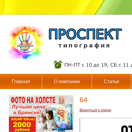
т и п о г р а ф и я
Главная
О компании
Статьи
64
Вернуться к списку