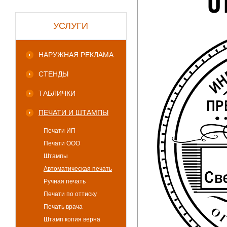
УСЛУГИ
НАРУЖНАЯ РЕКЛАМА
СТЕНДЫ
ТАБЛИЧКИ
ПЕЧАТИ И ШТАМПЫ
Печати ИП
Печати ООО
Штампы
Автоматическая печать
Ручная печать
Печати по оттиску
Печать врача
Штамп копия верна