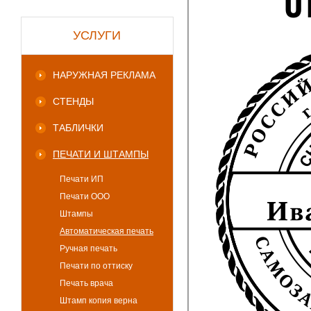
УСЛУГИ
НАРУЖНАЯ РЕКЛАМА
СТЕНДЫ
ТАБЛИЧКИ
ПЕЧАТИ И ШТАМПЫ
Печати ИП
Печати ООО
Штампы
Автоматическая печать
Ручная печать
Печати по оттиску
Печать врача
Штамп копия верна