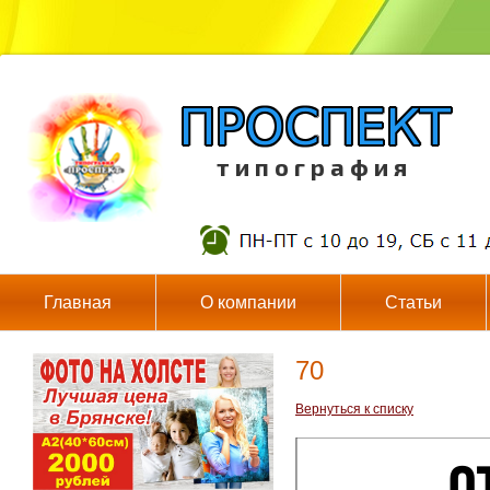
т и п о г р а ф и я
Главная
О компании
Статьи
70
Вернуться к списку