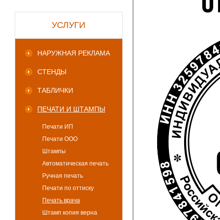
УСЛУГИ
НАРУЖНАЯ РЕКЛАМА
СТЕНДЫ
ТАБЛИЧКИ
ПЕЧАТИ И ШТАМПЫ
Печати ИП
Печати ООО
Штампы
Автоматическая печать
Ручная печать
Печати по оттиску
Печать врача
Штамп копия верна