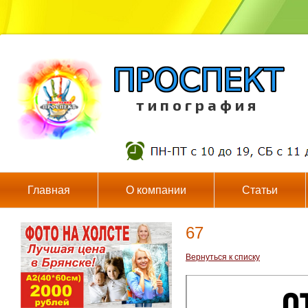
т и п о г р а ф и я
Главная
О компании
Статьи
67
Вернуться к списку