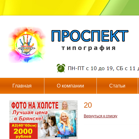
т и п о г р а ф и я
Главная
О компании
Статьи
20
Вернуться к списку