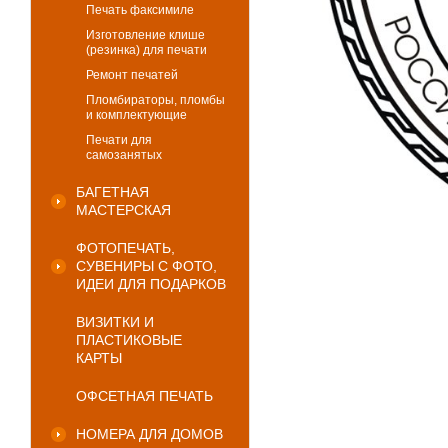
Печать факсимиле
Изготовление клише
(резинка) для печати
Ремонт печатей
Пломбираторы, пломбы
и комплектующие
Печати для
самозанятых
БАГЕТНАЯ
МАСТЕРСКАЯ
ФОТОПЕЧАТЬ,
СУВЕНИРЫ С ФОТО,
ИДЕИ ДЛЯ ПОДАРКОВ
ВИЗИТКИ И
ПЛАСТИКОВЫЕ
КАРТЫ
ОФСЕТНАЯ ПЕЧАТЬ
НОМЕРА ДЛЯ ДОМОВ