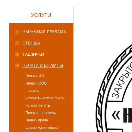
УСЛУГИ
НАРУЖНАЯ РЕКЛАМА
СТЕНДЫ
ТАБЛИЧКИ
ПЕЧАТИ И ШТАМПЫ
Печати ИП
Печати ООО
Штампы
Автоматическая печать
Ручная печать
Печати по оттиску
Печать врача
Штамп копия верна