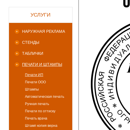
УСЛУГИ
НАРУЖНАЯ РЕКЛАМА
СТЕНДЫ
ТАБЛИЧКИ
ПЕЧАТИ И ШТАМПЫ
Печати ИП
Печати ООО
Штампы
Автоматическая печать
Ручная печать
Печати по оттиску
Печать врача
Штамп копия верна