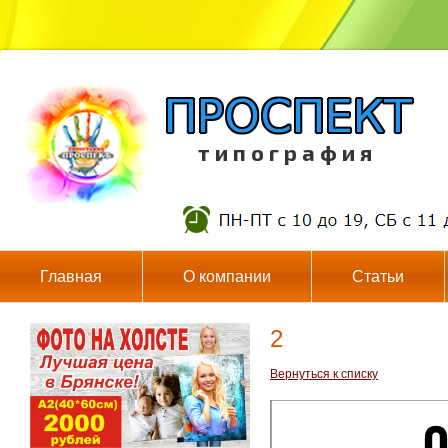
т и п о г р а ф и я
Главная
О компании
Статьи
2
Вернуться к списку