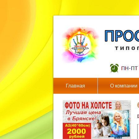
т и п о 
Главная
О компании
В