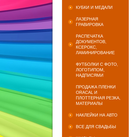
КУБКИ И МЕДАЛИ
ЛАЗЕРНАЯ
ГРАВИРОВКА
РАСПЕЧАТКА
ДОКУМЕНТОВ,
КСЕРОКС,
ЛАМИНИРОВАНИЕ
ФУТБОЛКИ С ФОТО,
ЛОГОТИПОМ,
НАДПИСЯМИ
ПРОДАЖА ПЛЕНКИ
ORACAL И
ПЛОТТЕРНАЯ РЕЗКА,
МАТЕРИАЛЫ
НАКЛЕЙКИ НА АВТО
ВСЕ ДЛЯ СВАДЬБЫ