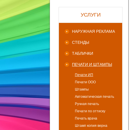
УСЛУГИ
НАРУЖНАЯ РЕКЛАМА
СТЕНДЫ
ТАБЛИЧКИ
ПЕЧАТИ И ШТАМПЫ
Печати ИП
Печати ООО
Штампы
Автоматическая печать
Ручная печать
Печати по оттиску
Печать врача
Штамп копия верна