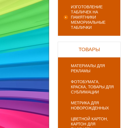
ИЗГОТОВЛЕНИЕ
ТАБЛИЧЕК НА
ПАМЯТНИКИ
МЕМОРИАЛЬНЫЕ
ТАБЛИЧКИ
ТОВАРЫ
МАТЕРИАЛЫ ДЛЯ
РЕКЛАМЫ
ФОТОБУМАГА,
КРАСКА, ТОВАРЫ ДЛЯ
СУБЛИМАЦИИ
МЕТРИКА ДЛЯ
НОВОРОЖДЕННЫХ
ЦВЕТНОЙ КАРТОН,
КАРТОН ДЛЯ