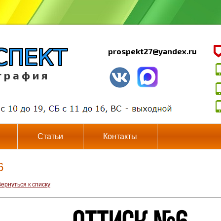
prospekt27@yandex.ru
г р а ф и я
Статьи
Контакты
6
ернуться к списку