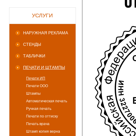
УСЛУГИ
НАРУЖНАЯ РЕКЛАМА
СТЕНДЫ
ТАБЛИЧКИ
ПЕЧАТИ И ШТАМПЫ
Печати ИП
Печати ООО
Штампы
Автоматическая печать
Ручная печать
Печати по оттиску
Печать врача
Штамп копия верна