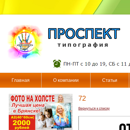
т и п о г р а ф и я
Главная
О компании
Статьи
72
Вернуться к списку