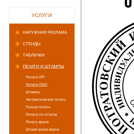
УСЛУГИ
НАРУЖНАЯ РЕКЛАМА
СТЕНДЫ
ТАБЛИЧКИ
ПЕЧАТИ И ШТАМПЫ
Печати ИП
Печати ООО
Штампы
Автоматическая печать
Ручная печать
Печати по оттиску
Печать врача
Штамп копия верна