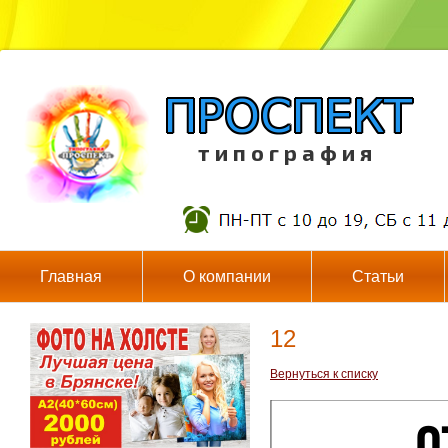
т и п о г р а ф и я
Главная
О компании
Статьи
12
Вернуться к списку