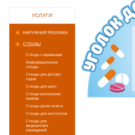
УСЛУГИ
НАРУЖНАЯ РЕКЛАМА
СТЕНДЫ
Стенды с карманами
Информационные
стенды
Стенды для детских
садов
Стенды для школ
Стенды расписание
приёма
Стенды доски почёта
Стенды для институтов
Стенды для
медицинских
учреждений