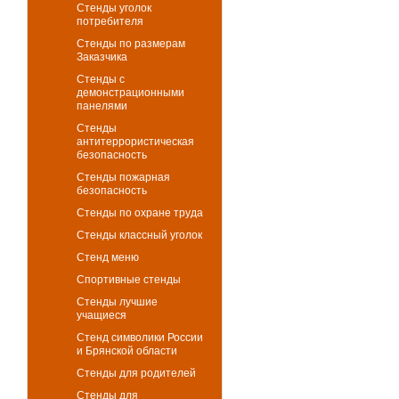
Стенды уголок
потребителя
Стенды по размерам
Заказчика
Стенды с
демонстрационными
панелями
Стенды
антитеррористическая
безопасность
Стенды пожарная
безопасность
Стенды по охране труда
Стенды классный уголок
Стенд меню
Спортивные стенды
Стенды лучшие
учащиеся
Стенд символики России
и Брянской области
Стенды для родителей
Стенды для