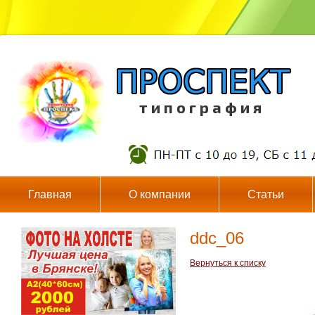
т и п о г р а ф и я
Главная
О компании
Статьи
ddc_06
Вернуться к списку