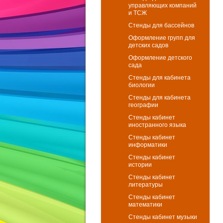
управляющих компаний
и ТСЖ
Стенды для бассейнов
Оформление групп для
детских садов
Оформление детского
сада
Стенды для кабинета
биологии
Стенды для кабинета
географии
Стенды кабинет
иностранного языка
Стенды кабинет
информатики
Стенды кабинет
истории
Стенды кабинет
литературы
Стенды кабинет
математики
Стенды кабинет музыки