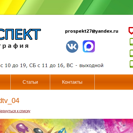
prospekt27@yandex.ru
г р а ф и я
Статьи
Контакты
dtv_04
ернуться к списку