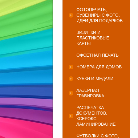
ФОТОПЕЧАТЬ,
СУВЕНИРЫ С ФОТО,
ИДЕИ ДЛЯ ПОДАРКОВ
ВИЗИТКИ И
ПЛАСТИКОВЫЕ
КАРТЫ
ОФСЕТНАЯ ПЕЧАТЬ
НОМЕРА ДЛЯ ДОМОВ
КУБКИ И МЕДАЛИ
ЛАЗЕРНАЯ
ГРАВИРОВКА
РАСПЕЧАТКА
ДОКУМЕНТОВ,
КСЕРОКС,
ЛАМИНИРОВАНИЕ
ФУТБОЛКИ С ФОТО,