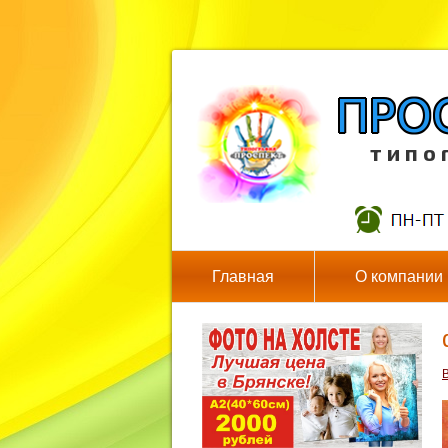
т и п о 
Главная
О компании
В