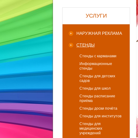
УСЛУГИ
НАРУЖНАЯ РЕКЛАМА
СТЕНДЫ
Стенды с карманами
Информационные
стенды
Стенды для детских
садов
Стенды для школ
Стенды расписание
приёма
Стенды доски почёта
Стенды для институтов
Стенды для
медицинских
учреждений