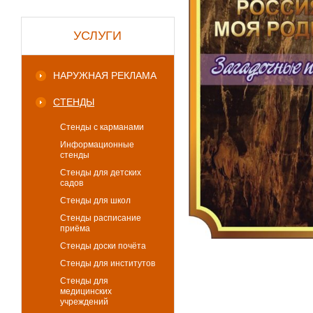
УСЛУГИ
НАРУЖНАЯ РЕКЛАМА
СТЕНДЫ
Стенды с карманами
Информационные
стенды
Стенды для детских
садов
Стенды для школ
Стенды расписание
приёма
Стенды доски почёта
Стенды для институтов
Стенды для
медицинских
учреждений