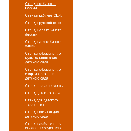
Стенды кабинет о
России
Стенды кабинет ОБЖ
Стенды русский язык
Стенды для кабинета
физики
Стенды для кабинета
химии
Стенды оформление
музыкального зала
детского сада
Стенды оформление
спортивного зала
детского сада
Стенд первая помощь
Стенд детского врача
Стенд для детского
творчества
Стенды визитки для
детского сада
Стенды действия при
стихийных бедствиях