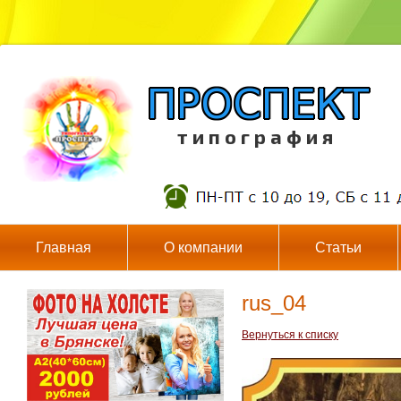
т и п о г р а ф и я
Главная
О компании
Статьи
rus_04
Вернуться к списку