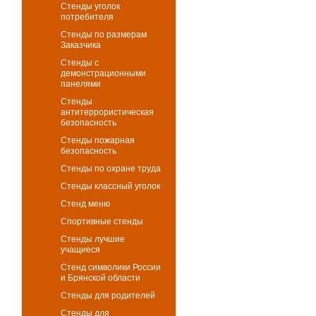
Стенды уголок
потребителя
Стенды по размерам
Заказчика
Стенды с
демонстрационными
панелями
Стенды
антитеррористическая
безопасность
Стенды пожарная
безопасность
Стенды по охране труда
Стенды классный уголок
Стенд меню
Спортивные стенды
Стенды лучшие
учащиеся
Стенд символики России
и Брянской области
Стенды для родителей
Стенды для