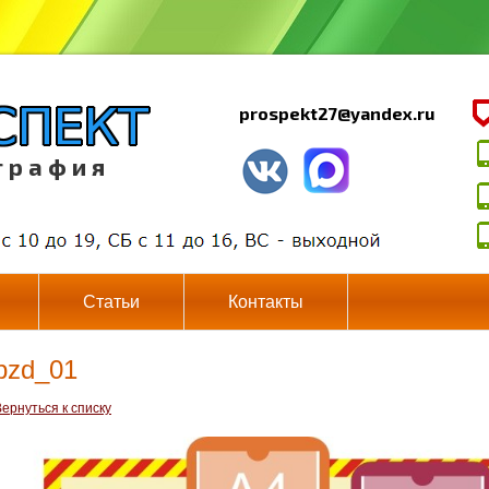
prospekt27@yandex.ru
г р а ф и я
Статьи
Контакты
bzd_01
ернуться к списку