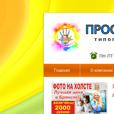
т и п о 
Главная
О компании
В