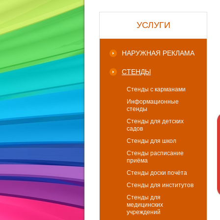
УСЛУГИ
НАРУЖНАЯ РЕКЛАМА
СТЕНДЫ
Стенды с карманами
Информационные
стенды
Стенды для детских
садов
Стенды для школ
Стенды расписание
приёма
Стенды доски почёта
Стенды для институтов
Стенды для
медицинских
учреждений