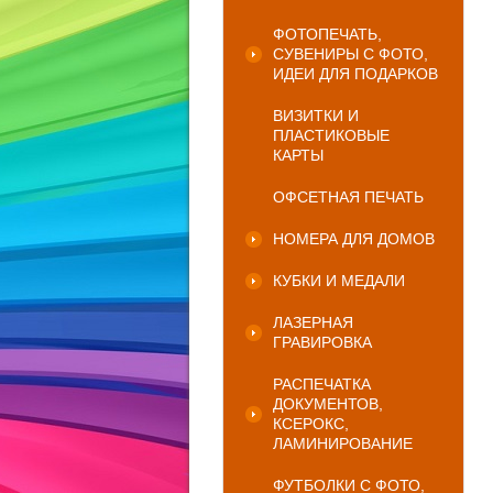
ФОТОПЕЧАТЬ,
СУВЕНИРЫ С ФОТО,
ИДЕИ ДЛЯ ПОДАРКОВ
ВИЗИТКИ И
ПЛАСТИКОВЫЕ
КАРТЫ
ОФСЕТНАЯ ПЕЧАТЬ
НОМЕРА ДЛЯ ДОМОВ
КУБКИ И МЕДАЛИ
ЛАЗЕРНАЯ
ГРАВИРОВКА
РАСПЕЧАТКА
ДОКУМЕНТОВ,
КСЕРОКС,
ЛАМИНИРОВАНИЕ
ФУТБОЛКИ С ФОТО,