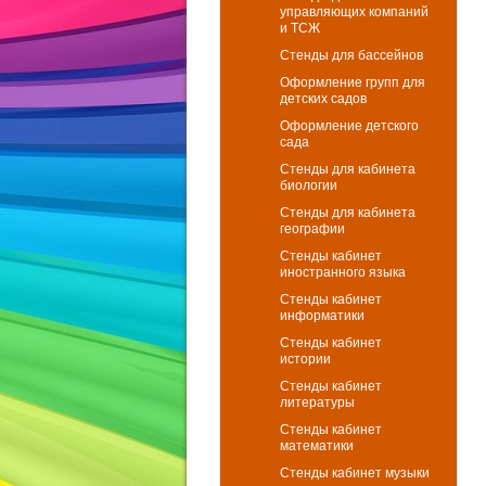
управляющих компаний
и ТСЖ
Стенды для бассейнов
Оформление групп для
детских садов
Оформление детского
сада
Стенды для кабинета
биологии
Стенды для кабинета
географии
Стенды кабинет
иностранного языка
Стенды кабинет
информатики
Стенды кабинет
истории
Стенды кабинет
литературы
Стенды кабинет
математики
Стенды кабинет музыки