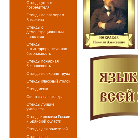
Стенды уголок
потребителя
Стенды по размерам
Заказчика
Стенды с
демонстрационными
панелями
Стенды
антитеррористическая
безопасность
Стенды пожарная
безопасность
Стенды по охране труда
Стенды классный уголок
Стенд меню
Спортивные стенды
Стенды лучшие
учащиеся
Стенд символики России
и Брянской области
Стенды для родителей
Стенды для