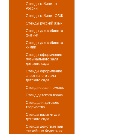
Стенды кабинет о
России
Стенды кабинет ОБЖ
Стенды русский язык
Стенды для кабинета
физики
Стенды для кабинета
химии
Стенды оформление
музыкального зала
детского сада
Стенды оформление
спортивного зала
детского сада
Стенд первая помощь
Стенд детского врача
Стенд для детского
творчества
Стенды визитки для
детского сада
Стенды действия при
стихийных бедствиях