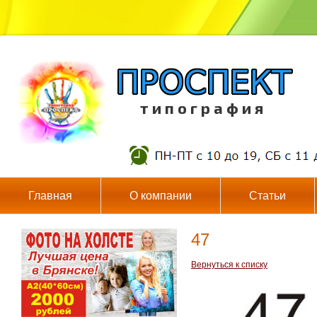
т и п о г р а ф и я
Главная
О компании
Статьи
47
Вернуться к списку