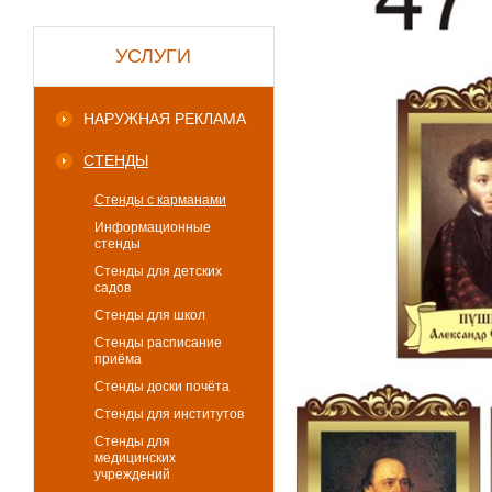
УСЛУГИ
НАРУЖНАЯ РЕКЛАМА
СТЕНДЫ
Стенды с карманами
Информационные
стенды
Стенды для детских
садов
Стенды для школ
Стенды расписание
приёма
Стенды доски почёта
Стенды для институтов
Стенды для
медицинских
учреждений