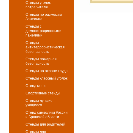
Стенды уголок
потребителя
Стенды по размерам
Заказчика
Стенды с
демонстрационными
панелями
Стенды
антитеррористическая
безопасность
Стенды пожарная
безопасность
Стенды по охране труда
Стенды классный уголок
Стенд меню
Спортивные стенды
Стенды лучшие
учащиеся
Стенд символики России
и Брянской области
Стенды для родителей
Стенды для