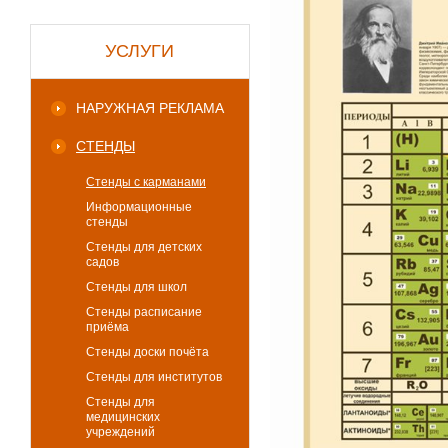
УСЛУГИ
НАРУЖНАЯ РЕКЛАМА
СТЕНДЫ
Стенды с карманами
Информационные
стенды
Стенды для детских
садов
Стенды для школ
Стенды расписание
приёма
Стенды доски почёта
Стенды для институтов
Стенды для
медицинских
учреждений