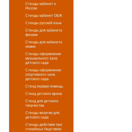
Стенды кабинет о
России
Стенды кабинет ОБЖ
Стенды русский язык
Стенды для кабинета
физики
Стенды для кабинета
химии
Стенды оформление
музыкального зала
детского сада
Стенды оформление
спортивного зала
детского сада
Стенд первая помощь
Стенд детского врача
Стенд для детского
творчества
Стенды визитки для
детского сада
Стенды действия при
стихийных бедствиях