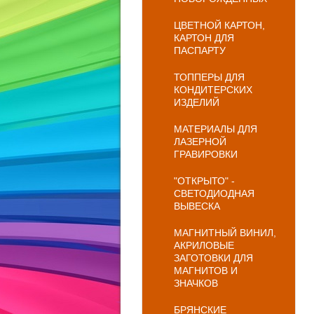
ЦВЕТНОЙ КАРТОН,
КАРТОН ДЛЯ
ПАСПАРТУ
ТОППЕРЫ ДЛЯ
КОНДИТЕРСКИХ
ИЗДЕЛИЙ
МАТЕРИАЛЫ ДЛЯ
ЛАЗЕРНОЙ
ГРАВИРОВКИ
"ОТКРЫТО" -
СВЕТОДИОДНАЯ
ВЫВЕСКА
МАГНИТНЫЙ ВИНИЛ,
АКРИЛОВЫЕ
ЗАГОТОВКИ ДЛЯ
МАГНИТОВ И
ЗНАЧКОВ
БРЯНСКИЕ