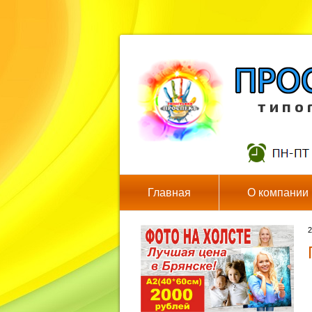
т и п о 
Главная
О компании
2