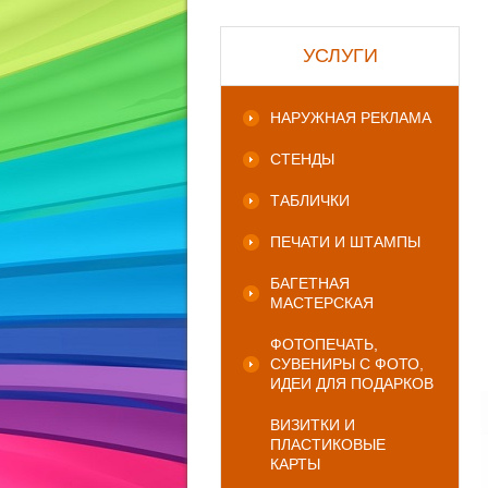
УСЛУГИ
НАРУЖНАЯ РЕКЛАМА
СТЕНДЫ
ТАБЛИЧКИ
ПЕЧАТИ И ШТАМПЫ
БАГЕТНАЯ
МАСТЕРСКАЯ
ФОТОПЕЧАТЬ,
СУВЕНИРЫ С ФОТО,
ИДЕИ ДЛЯ ПОДАРКОВ
ВИЗИТКИ И
ПЛАСТИКОВЫЕ
КАРТЫ