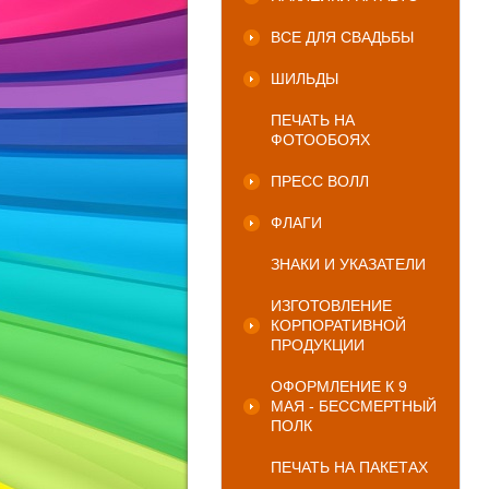
ВСЕ ДЛЯ СВАДЬБЫ
ШИЛЬДЫ
ПЕЧАТЬ НА
ФОТООБОЯХ
ПРЕСС ВОЛЛ
ФЛАГИ
ЗНАКИ И УКАЗАТЕЛИ
ИЗГОТОВЛЕНИЕ
КОРПОРАТИВНОЙ
ПРОДУКЦИИ
ОФОРМЛЕНИЕ К 9
МАЯ - БЕССМЕРТНЫЙ
ПОЛК
ПЕЧАТЬ НА ПАКЕТАХ