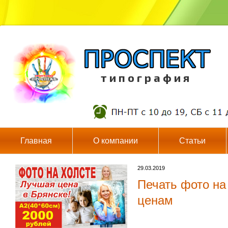
т и п о г р а ф и я
Главная
О компании
Статьи
29.03.2019
Печать фото на
ценам