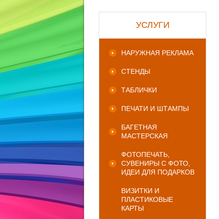
УСЛУГИ
НАРУЖНАЯ РЕКЛАМА
СТЕНДЫ
ТАБЛИЧКИ
ПЕЧАТИ И ШТАМПЫ
БАГЕТНАЯ
МАСТЕРСКАЯ
ФОТОПЕЧАТЬ,
СУВЕНИРЫ С ФОТО,
ИДЕИ ДЛЯ ПОДАРКОВ
ВИЗИТКИ И
ПЛАСТИКОВЫЕ
КАРТЫ