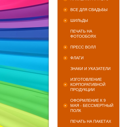
ВСЕ ДЛЯ СВАДЬБЫ
ШИЛЬДЫ
ПЕЧАТЬ НА
ФОТООБОЯХ
ПРЕСС ВОЛЛ
ФЛАГИ
ЗНАКИ И УКАЗАТЕЛИ
ИЗГОТОВЛЕНИЕ
КОРПОРАТИВНОЙ
ПРОДУКЦИИ
ОФОРМЛЕНИЕ К 9
МАЯ - БЕССМЕРТНЫЙ
ПОЛК
ПЕЧАТЬ НА ПАКЕТАХ