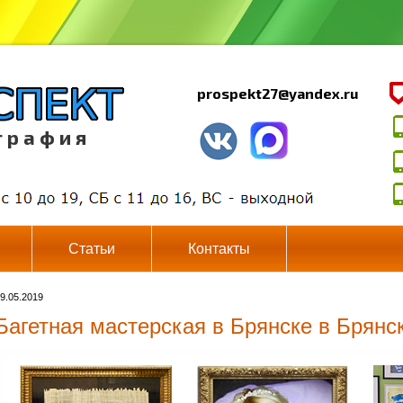
prospekt27@yandex.ru
г р а ф и я
Статьи
Контакты
9.05.2019
Багетная мастерская в Брянске в Брянс