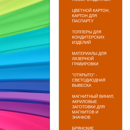
ЦВЕТНОЙ КАРТОН,
КАРТОН ДЛЯ
ПАСПАРТУ
ТОППЕРЫ ДЛЯ
КОНДИТЕРСКИХ
ИЗДЕЛИЙ
МАТЕРИАЛЫ ДЛЯ
ЛАЗЕРНОЙ
ГРАВИРОВКИ
"ОТКРЫТО" -
СВЕТОДИОДНАЯ
ВЫВЕСКА
МАГНИТНЫЙ ВИНИЛ,
АКРИЛОВЫЕ
ЗАГОТОВКИ ДЛЯ
МАГНИТОВ И
ЗНАЧКОВ
БРЯНСКИЕ