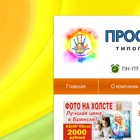
т и п о 
Главная
О компании
1