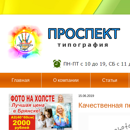
т и п о г р а ф и я
Главная
О компании
Статьи
15.06.2019
Качественная п