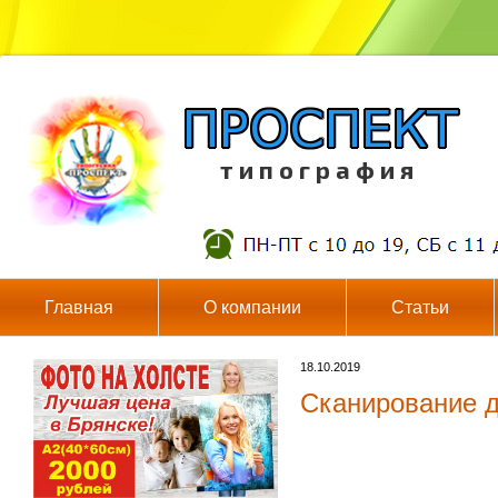
т и п о г р а ф и я
Главная
О компании
Статьи
18.10.2019
Сканирование д