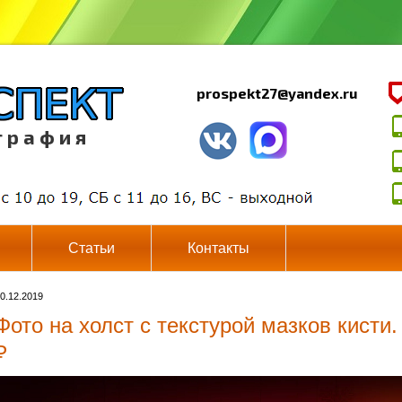
prospekt27@yandex.ru
г р а ф и я
Статьи
Контакты
0.12.2019
Фото на холст с текстурой мазков кисти.
₽