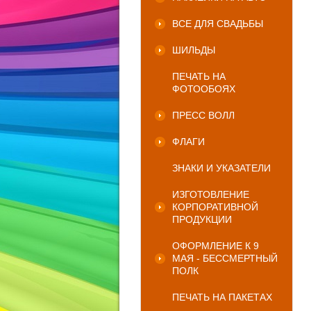
ВСЕ ДЛЯ СВАДЬБЫ
ШИЛЬДЫ
ПЕЧАТЬ НА
ФОТООБОЯХ
ПРЕСС ВОЛЛ
ФЛАГИ
ЗНАКИ И УКАЗАТЕЛИ
ИЗГОТОВЛЕНИЕ
КОРПОРАТИВНОЙ
ПРОДУКЦИИ
ОФОРМЛЕНИЕ К 9
МАЯ - БЕССМЕРТНЫЙ
ПОЛК
ПЕЧАТЬ НА ПАКЕТАХ