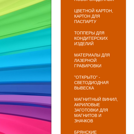
ЦВЕТНОЙ КАРТОН,
КАРТОН ДЛЯ
ПАСПАРТУ
ТОППЕРЫ ДЛЯ
КОНДИТЕРСКИХ
ИЗДЕЛИЙ
МАТЕРИАЛЫ ДЛЯ
ЛАЗЕРНОЙ
ГРАВИРОВКИ
"ОТКРЫТО" -
СВЕТОДИОДНАЯ
ВЫВЕСКА
МАГНИТНЫЙ ВИНИЛ,
АКРИЛОВЫЕ
ЗАГОТОВКИ ДЛЯ
МАГНИТОВ И
ЗНАЧКОВ
БРЯНСКИЕ