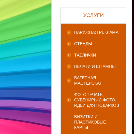
УСЛУГИ
НАРУЖНАЯ РЕКЛАМА
СТЕНДЫ
ТАБЛИЧКИ
ПЕЧАТИ И ШТАМПЫ
БАГЕТНАЯ
МАСТЕРСКАЯ
ФОТОПЕЧАТЬ,
СУВЕНИРЫ С ФОТО,
ИДЕИ ДЛЯ ПОДАРКОВ
ВИЗИТКИ И
ПЛАСТИКОВЫЕ
КАРТЫ