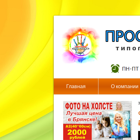
т и п о 
Главная
О компании
3