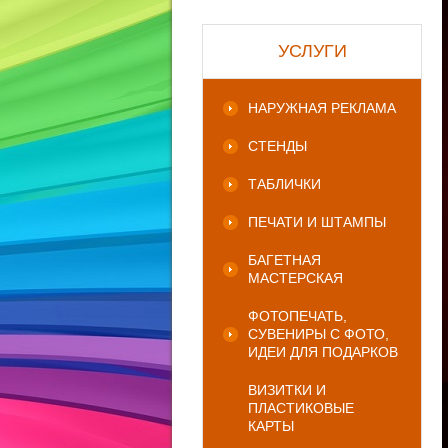
УСЛУГИ
НАРУЖНАЯ РЕКЛАМА
СТЕНДЫ
ТАБЛИЧКИ
ПЕЧАТИ И ШТАМПЫ
БАГЕТНАЯ
МАСТЕРСКАЯ
ФОТОПЕЧАТЬ,
СУВЕНИРЫ С ФОТО,
ИДЕИ ДЛЯ ПОДАРКОВ
ВИЗИТКИ И
ПЛАСТИКОВЫЕ
КАРТЫ