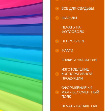
ВСЕ ДЛЯ СВАДЬБЫ
ШИЛЬДЫ
ПЕЧАТЬ НА
ФОТООБОЯХ
ПРЕСС ВОЛЛ
ФЛАГИ
ЗНАКИ И УКАЗАТЕЛИ
ИЗГОТОВЛЕНИЕ
КОРПОРАТИВНОЙ
ПРОДУКЦИИ
ОФОРМЛЕНИЕ К 9
МАЯ - БЕССМЕРТНЫЙ
ПОЛК
ПЕЧАТЬ НА ПАКЕТАХ