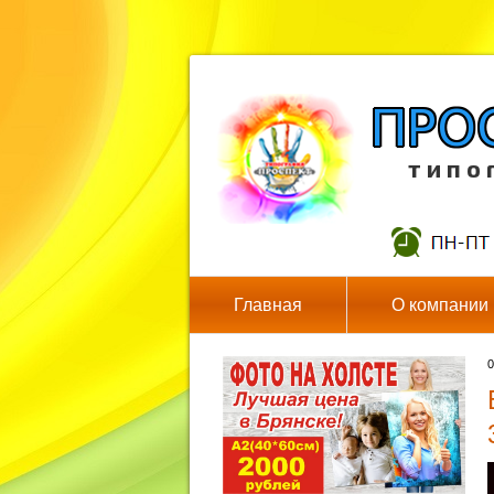
т и п о 
Главная
О компании
0