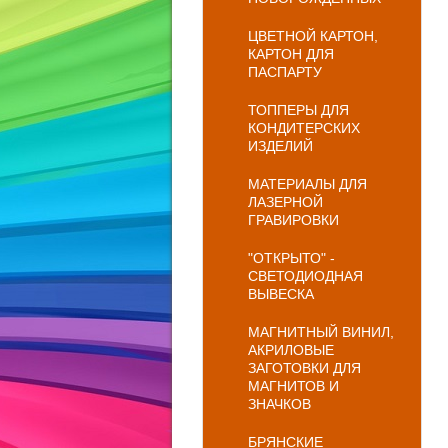
ЦВЕТНОЙ КАРТОН,
КАРТОН ДЛЯ
ПАСПАРТУ
ТОППЕРЫ ДЛЯ
КОНДИТЕРСКИХ
ИЗДЕЛИЙ
МАТЕРИАЛЫ ДЛЯ
ЛАЗЕРНОЙ
ГРАВИРОВКИ
"ОТКРЫТО" -
СВЕТОДИОДНАЯ
ВЫВЕСКА
МАГНИТНЫЙ ВИНИЛ,
АКРИЛОВЫЕ
ЗАГОТОВКИ ДЛЯ
МАГНИТОВ И
ЗНАЧКОВ
БРЯНСКИЕ