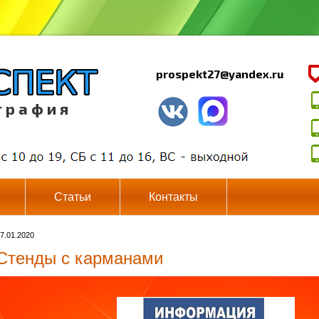
prospekt27@yandex.ru
г р а ф и я
Статьи
Контакты
7.01.2020
Стенды с карманами