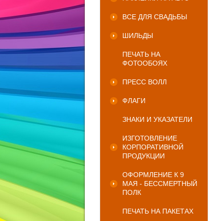
ВСЕ ДЛЯ СВАДЬБЫ
ШИЛЬДЫ
ПЕЧАТЬ НА
ФОТООБОЯХ
ПРЕСС ВОЛЛ
ФЛАГИ
ЗНАКИ И УКАЗАТЕЛИ
ИЗГОТОВЛЕНИЕ
КОРПОРАТИВНОЙ
ПРОДУКЦИИ
ОФОРМЛЕНИЕ К 9
МАЯ - БЕССМЕРТНЫЙ
ПОЛК
ПЕЧАТЬ НА ПАКЕТАХ