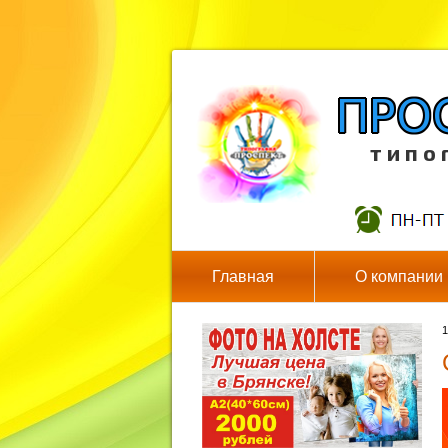
т и п о 
Главная
О компании
1