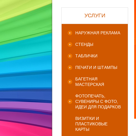
УСЛУГИ
НАРУЖНАЯ РЕКЛАМА
СТЕНДЫ
ТАБЛИЧКИ
ПЕЧАТИ И ШТАМПЫ
БАГЕТНАЯ
МАСТЕРСКАЯ
ФОТОПЕЧАТЬ,
СУВЕНИРЫ С ФОТО,
ИДЕИ ДЛЯ ПОДАРКОВ
ВИЗИТКИ И
ПЛАСТИКОВЫЕ
КАРТЫ