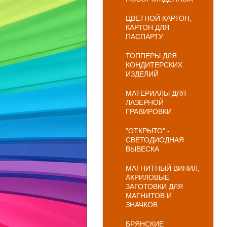
ЦВЕТНОЙ КАРТОН,
КАРТОН ДЛЯ
ПАСПАРТУ
ТОППЕРЫ ДЛЯ
КОНДИТЕРСКИХ
ИЗДЕЛИЙ
МАТЕРИАЛЫ ДЛЯ
ЛАЗЕРНОЙ
ГРАВИРОВКИ
"ОТКРЫТО" -
СВЕТОДИОДНАЯ
ВЫВЕСКА
МАГНИТНЫЙ ВИНИЛ,
АКРИЛОВЫЕ
ЗАГОТОВКИ ДЛЯ
МАГНИТОВ И
ЗНАЧКОВ
БРЯНСКИЕ