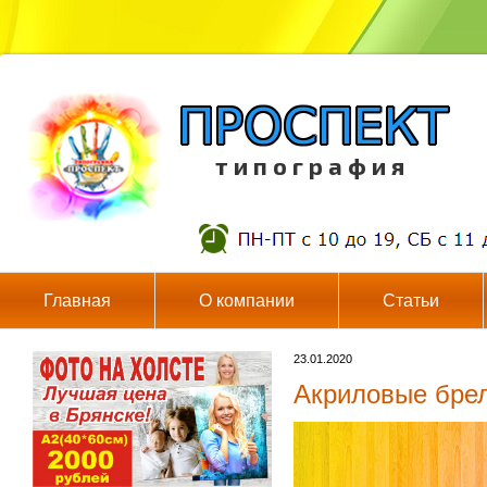
т и п о г р а ф и я
Главная
О компании
Статьи
23.01.2020
Акриловые бре