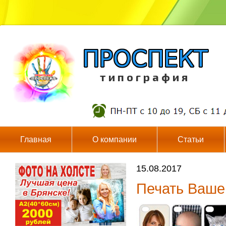
т и п о г р а ф и я
Главная
О компании
Статьи
15.08.2017
Печать Ваше