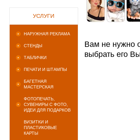
УСЛУГИ
НАРУЖНАЯ РЕКЛАМА
Вам не нужно 
СТЕНДЫ
выбрать его Вы
ТАБЛИЧКИ
ПЕЧАТИ И ШТАМПЫ
БАГЕТНАЯ
МАСТЕРСКАЯ
ФОТОПЕЧАТЬ,
СУВЕНИРЫ С ФОТО,
ИДЕИ ДЛЯ ПОДАРКОВ
ВИЗИТКИ И
ПЛАСТИКОВЫЕ
КАРТЫ