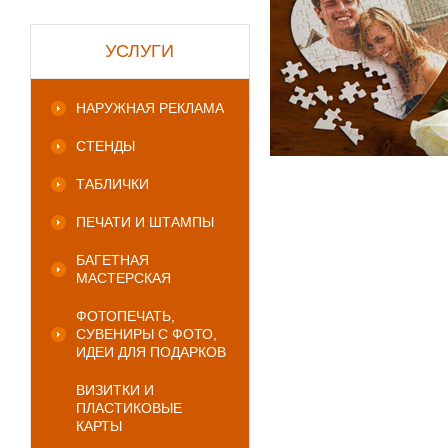
УСЛУГИ
НАРУЖНАЯ РЕКЛАМА
СТЕНДЫ
ТАБЛИЧКИ
ПЕЧАТИ И ШТАМПЫ
БАГЕТНАЯ
МАСТЕРСКАЯ
ФОТОПЕЧАТЬ,
СУВЕНИРЫ С ФОТО,
ИДЕИ ДЛЯ ПОДАРКОВ
ВИЗИТКИ И
ПЛАСТИКОВЫЕ
КАРТЫ