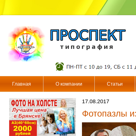
т и п о г р а ф и я
Главная
О компании
Статьи
17.08.2017
Фотопазлы и