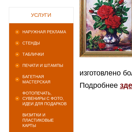
УСЛУГИ
НАРУЖНАЯ РЕКЛАМА
СТЕНДЫ
ТАБЛИЧКИ
ПЕЧАТИ И ШТАМПЫ
изготовлено бо
БАГЕТНАЯ
МАСТЕРСКАЯ
Подробнее
зд
ФОТОПЕЧАТЬ,
СУВЕНИРЫ С ФОТО,
ИДЕИ ДЛЯ ПОДАРКОВ
ВИЗИТКИ И
ПЛАСТИКОВЫЕ
КАРТЫ