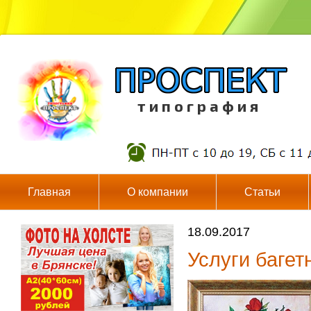
т и п о г р а ф и я
Главная
О компании
Статьи
18.09.2017
Услуги багет