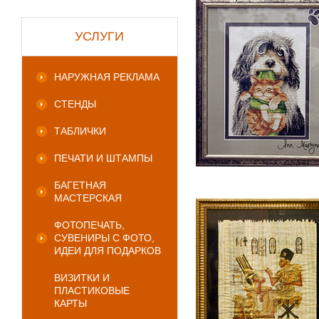
УСЛУГИ
НАРУЖНАЯ РЕКЛАМА
СТЕНДЫ
ТАБЛИЧКИ
ПЕЧАТИ И ШТАМПЫ
БАГЕТНАЯ
МАСТЕРСКАЯ
ФОТОПЕЧАТЬ,
СУВЕНИРЫ С ФОТО,
ИДЕИ ДЛЯ ПОДАРКОВ
ВИЗИТКИ И
ПЛАСТИКОВЫЕ
КАРТЫ