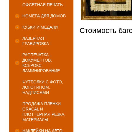
ОФСЕТНАЯ ПЕЧАТЬ
НОМЕРА ДЛЯ ДОМОВ
КУБКИ И МЕДАЛИ
Стоимость баг
ЛАЗЕРНАЯ
ГРАВИРОВКА
РАСПЕЧАТКА
ДОКУМЕНТОВ,
КСЕРОКС,
ЛАМИНИРОВАНИЕ
ФУТБОЛКИ С ФОТО,
ЛОГОТИПОМ,
НАДПИСЯМИ
ПРОДАЖА ПЛЕНКИ
ORACAL И
ПЛОТТЕРНАЯ РЕЗКА,
МАТЕРИАЛЫ
НАКЛЕЙКИ НА АВТО