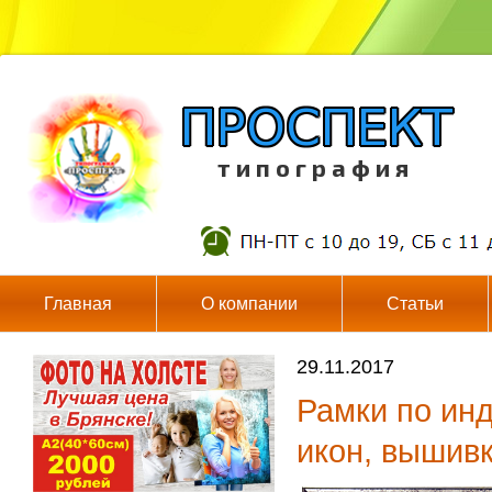
т и п о г р а ф и я
Главная
О компании
Статьи
29.11.2017
Рамки по ин
икон, вышивк