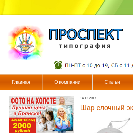
т и п о г р а ф и я
Главная
О компании
Статьи
14.12.2017
Шар елочный э