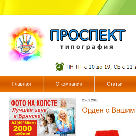
т и п о г р а ф и я
Главная
О компании
Статьи
25.02.2018
Орден с Вашим 