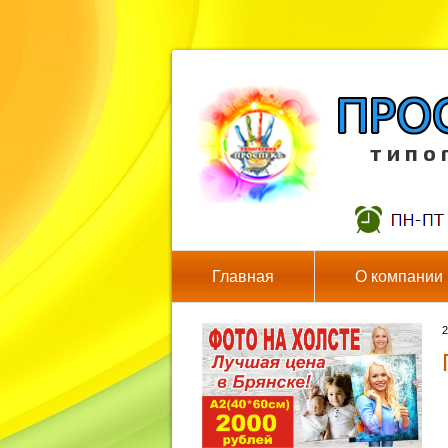
т и п о 
Главная
О компании
2