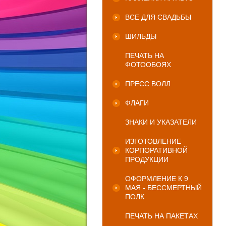
ВСЕ ДЛЯ СВАДЬБЫ
ШИЛЬДЫ
ПЕЧАТЬ НА
ФОТООБОЯХ
ПРЕСС ВОЛЛ
ФЛАГИ
ЗНАКИ И УКАЗАТЕЛИ
ИЗГОТОВЛЕНИЕ
КОРПОРАТИВНОЙ
ПРОДУКЦИИ
ОФОРМЛЕНИЕ К 9
МАЯ - БЕССМЕРТНЫЙ
ПОЛК
ПЕЧАТЬ НА ПАКЕТАХ