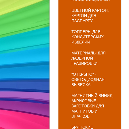
ЦВЕТНОЙ КАРТОН,
КАРТОН ДЛЯ
ПАСПАРТУ
ТОППЕРЫ ДЛЯ
КОНДИТЕРСКИХ
ИЗДЕЛИЙ
МАТЕРИАЛЫ ДЛЯ
ЛАЗЕРНОЙ
ГРАВИРОВКИ
"ОТКРЫТО" -
СВЕТОДИОДНАЯ
ВЫВЕСКА
МАГНИТНЫЙ ВИНИЛ,
АКРИЛОВЫЕ
ЗАГОТОВКИ ДЛЯ
МАГНИТОВ И
ЗНАЧКОВ
БРЯНСКИЕ