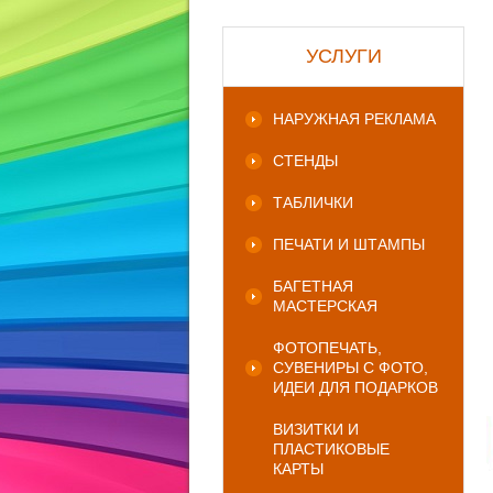
УСЛУГИ
НАРУЖНАЯ РЕКЛАМА
СТЕНДЫ
ТАБЛИЧКИ
ПЕЧАТИ И ШТАМПЫ
БАГЕТНАЯ
МАСТЕРСКАЯ
ФОТОПЕЧАТЬ,
СУВЕНИРЫ С ФОТО,
ИДЕИ ДЛЯ ПОДАРКОВ
ВИЗИТКИ И
ПЛАСТИКОВЫЕ
КАРТЫ