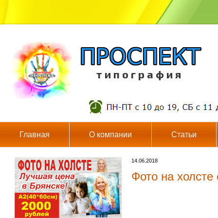
т и п о г р а ф и я
Главная
О компании
Статьи
14.06.2018
Фото на холсте