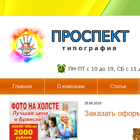
т и п о г р а ф и я
Главная
О компании
Статьи
28.06.2018
Заказать оформ