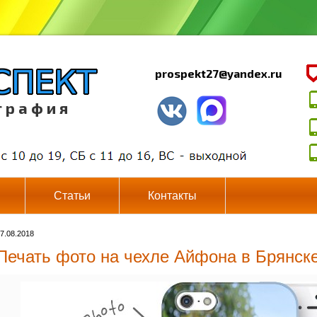
prospekt27@yandex.ru
г р а ф и я
Статьи
Контакты
7.08.2018
Печать фото на чехле Айфона в Брянск