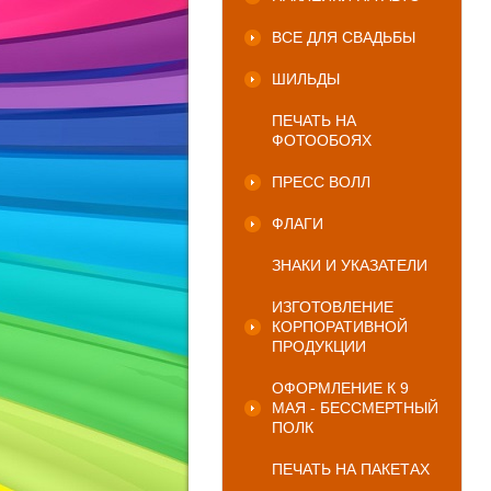
ВСЕ ДЛЯ СВАДЬБЫ
ШИЛЬДЫ
ПЕЧАТЬ НА
ФОТООБОЯХ
ПРЕСС ВОЛЛ
ФЛАГИ
ЗНАКИ И УКАЗАТЕЛИ
ИЗГОТОВЛЕНИЕ
КОРПОРАТИВНОЙ
ПРОДУКЦИИ
ОФОРМЛЕНИЕ К 9
МАЯ - БЕССМЕРТНЫЙ
ПОЛК
ПЕЧАТЬ НА ПАКЕТАХ