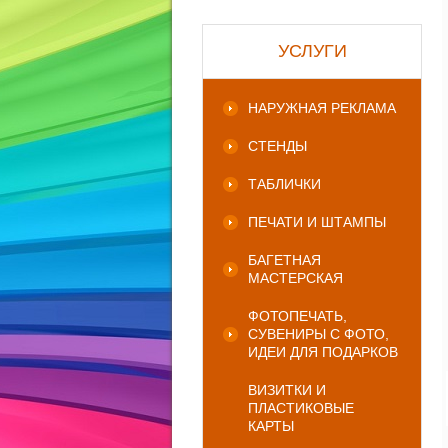
УСЛУГИ
НАРУЖНАЯ РЕКЛАМА
СТЕНДЫ
ТАБЛИЧКИ
ПЕЧАТИ И ШТАМПЫ
БАГЕТНАЯ
МАСТЕРСКАЯ
ФОТОПЕЧАТЬ,
СУВЕНИРЫ С ФОТО,
ИДЕИ ДЛЯ ПОДАРКОВ
ВИЗИТКИ И
ПЛАСТИКОВЫЕ
КАРТЫ