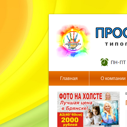
т и п о 
Главная
О компании
0