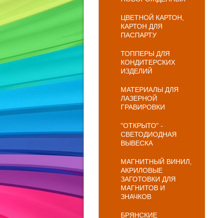
ЦВЕТНОЙ КАРТОН,
КАРТОН ДЛЯ
ПАСПАРТУ
ТОППЕРЫ ДЛЯ
КОНДИТЕРСКИХ
ИЗДЕЛИЙ
МАТЕРИАЛЫ ДЛЯ
ЛАЗЕРНОЙ
ГРАВИРОВКИ
"ОТКРЫТО" -
СВЕТОДИОДНАЯ
ВЫВЕСКА
МАГНИТНЫЙ ВИНИЛ,
АКРИЛОВЫЕ
ЗАГОТОВКИ ДЛЯ
МАГНИТОВ И
ЗНАЧКОВ
БРЯНСКИЕ