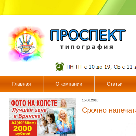
т и п о г р а ф и я
Главная
О компании
Статьи
15.08.2018
Срочно напечат