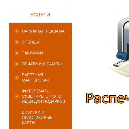
УСЛУГИ
НАРУЖНАЯ РЕКЛАМА
СТЕНДЫ
ТАБЛИЧКИ
ПЕЧАТИ И ШТАМПЫ
БАГЕТНАЯ
МАСТЕРСКАЯ
ФОТОПЕЧАТЬ,
СУВЕНИРЫ С ФОТО,
ИДЕИ ДЛЯ ПОДАРКОВ
ВИЗИТКИ И
ПЛАСТИКОВЫЕ
КАРТЫ