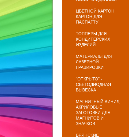
ЦВЕТНОЙ КАРТОН,
КАРТОН ДЛЯ
ПАСПАРТУ
ТОППЕРЫ ДЛЯ
КОНДИТЕРСКИХ
ИЗДЕЛИЙ
МАТЕРИАЛЫ ДЛЯ
ЛАЗЕРНОЙ
ГРАВИРОВКИ
"ОТКРЫТО" -
СВЕТОДИОДНАЯ
ВЫВЕСКА
МАГНИТНЫЙ ВИНИЛ,
АКРИЛОВЫЕ
ЗАГОТОВКИ ДЛЯ
МАГНИТОВ И
ЗНАЧКОВ
БРЯНСКИЕ