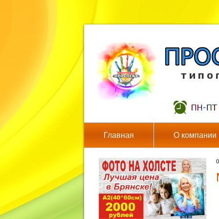
т и п о 
Главная
О компании
0