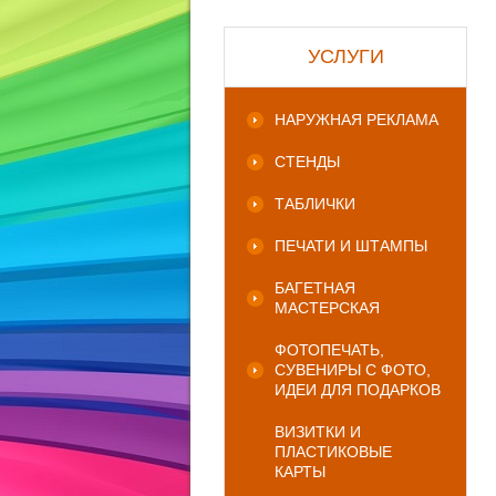
УСЛУГИ
НАРУЖНАЯ РЕКЛАМА
СТЕНДЫ
ТАБЛИЧКИ
ПЕЧАТИ И ШТАМПЫ
БАГЕТНАЯ
МАСТЕРСКАЯ
ФОТОПЕЧАТЬ,
СУВЕНИРЫ С ФОТО,
ИДЕИ ДЛЯ ПОДАРКОВ
ВИЗИТКИ И
ПЛАСТИКОВЫЕ
КАРТЫ