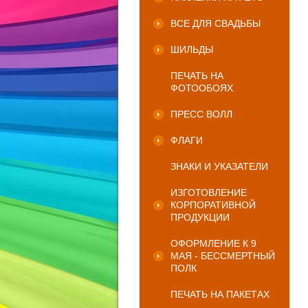
ВСЕ ДЛЯ СВАДЬБЫ
ШИЛЬДЫ
ПЕЧАТЬ НА
ФОТООБОЯХ
ПРЕСС ВОЛЛ
ФЛАГИ
ЗНАКИ И УКАЗАТЕЛИ
ИЗГОТОВЛЕНИЕ
КОРПОРАТИВНОЙ
ПРОДУКЦИИ
ОФОРМЛЕНИЕ К 9
МАЯ - БЕССМЕРТНЫЙ
ПОЛК
ПЕЧАТЬ НА ПАКЕТАХ