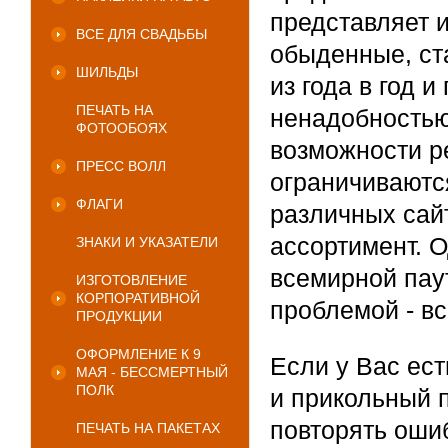
представляет 
ВСЕ ДЛЯ СВАДЬБЫ
обыденные, ст
ШИЛЬДЫ
из года в год 
ПЕЧАТЬ НА
ненадобностью
ФОТООБОЯХ
возможности р
ПРЕСС ВОЛЛ
ограничиваютс
ФЛАГИ
различных сайт
ассортимент. О
ЗНАКИ И УКАЗАТЕЛИ
всемирной пау
ИЗГОТОВЛЕНИЕ
КОРПОРАТИВНОЙ
проблемой - вс
ПРОДУКЦИИ
ОФОРМЛЕНИЕ К 9
Если у Вас ес
МАЯ - БЕССМЕРТНЫЙ
ПОЛК
и прикольный п
повторять оши
ПЕЧАТЬ НА ПАКЕТАХ