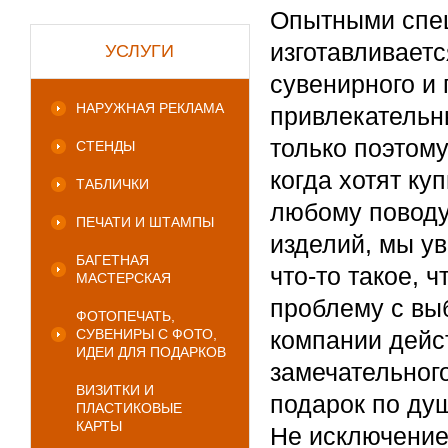
Опытными спе
изготавливает
УСЛУГИ
сувенирного и 
НАРУЖНАЯ РЕКЛАМА
привлекательны
только поэтому
СТЕНДЫ
когда хотят ку
ТАБЛИЧКИ
любому поводу
ПЕЧАТИ И ШТАМПЫ
изделий, мы у
БАГЕТНАЯ
что-то такое, 
МАСТЕРСКАЯ
проблему с вы
ФОТОПЕЧАТЬ,
СУВЕНИРЫ С ФОТО,
компании дейс
ИДЕИ ДЛЯ ПОДАРКОВ
замечательног
ВИЗИТКИ И
подарок по ду
ПЛАСТИКОВЫЕ
КАРТЫ
Не исключение