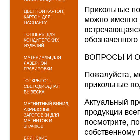
Прикольные под
ЦВЕТНОЙ КАРТОН,
КАРТОН ДЛЯ
можно именно у
ПАСПАРТУ
встречающаяся
ТОППЕРЫ ДЛЯ
обозначенного
КОНДИТЕРСКИХ
ИЗДЕЛИЙ
ВОПРОСЫ И 
МАТЕРИАЛЫ ДЛЯ
ЛАЗЕРНОЙ
ГРАВИРОВКИ
Пожалуйста, мо
"ОТКРЫТО" -
прикольные по
СВЕТОДИОДНАЯ
ВЫВЕСКА
Актуальный пр
МАГНИТНЫЙ ВИНИЛ,
АКРИЛОВЫЕ
продукции все
ЗАГОТОВКИ ДЛЯ
посмотрите, по
МАГНИТОВ И
ЗНАЧКОВ
собственному 
БРЯНСКИЕ