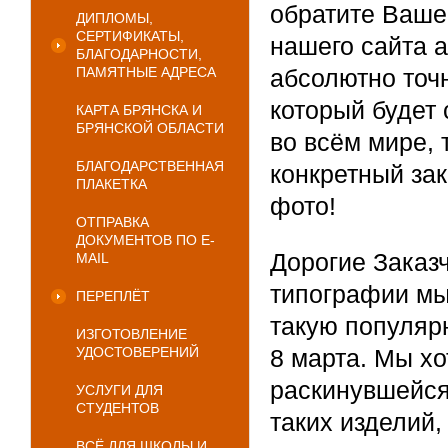
обратите Ваше
ДИПЛОМЫ,
СЕРТИФИКАТЫ,
нашего сайта а
БЛАГОДАРНОСТИ,
ПАМЯТНЫЕ АДРЕСА
абсолютно точ
который будет
КАРТА БРЯНСКА И
БРЯНСКОЙ ОБЛАСТИ
во всём мире, 
БЛАГОДАРСТВЕННАЯ
конкретный за
ПЛАКЕТКА
фото!
ОТПРАВКА
ДОКУМЕНТОВ ПО E-
Дорогие Заказ
MAIL
типографии мы
ПЕРЕПЛЁТ
такую популяр
ИЗГОТОВЛЕНИЕ
УДОСТОВЕРЕНИЙ
8 марта. Мы хо
раскинувшейся
УСЛУГИ ДЛЯ
СТУДЕНТОВ
таких изделий,
ВСЁ ДЛЯ ШКОЛЫ И