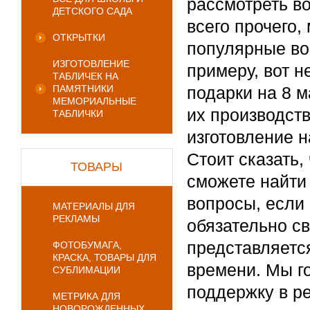
рассмотреть в
ДЕТСКОГО САДА
всего прочего,
ОТКРЫТКИ
популярные во
ИЗГОТОВЛЕНИЕ
примеру, вот н
ТАБЛИЧЕК НА
ПАМЯТНИКИ
подарки на 8 м
МЕМОРИАЛЬНЫЕ
их производств
ТАБЛИЧКИ
изготовление 
Стоит сказать,
ТОВАРЫ
сможете найти
вопросы, если
МАТЕРИАЛЫ ДЛЯ
РЕКЛАМЫ
обязательно с
представляетс
ФОТОБУМАГА,
КРАСКА, ТОВАРЫ ДЛЯ
времени. Мы г
СУБЛИМАЦИИ
поддержку в р
МЕТРИКА ДЛЯ
НОВОРОЖДЕННЫХ