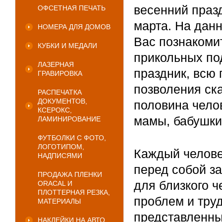
весенний праз
ОФСЕТНАЯ ПЕЧАТЬ
марта. На дан
НОМЕРА ДЛЯ ДОМОВ
Вас познакоми
КУБКИ И МЕДАЛИ
прикольных по
ЛАЗЕРНАЯ
праздник, всю 
ГРАВИРОВКА
позволения ска
РАСПЕЧАТКА
ДОКУМЕНТОВ,
половина чело
КСЕРОКС,
мамы, бабушки
ЛАМИНИРОВАНИЕ
ФУТБОЛКИ С ФОТО,
ЛОГОТИПОМ,
Каждый челове
НАДПИСЯМИ
перед собой за
ПРОДАЖА ПЛЕНКИ
для близкого 
ORACAL И
ПЛОТТЕРНАЯ РЕЗКА,
проблем и труд
МАТЕРИАЛЫ
представленны
НАКЛЕЙКИ НА АВТО