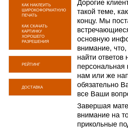
Дорогие клиен
КАК НАКЛЕИТЬ
такой теме, ка
ШИРОКОФОРМАТНУЮ
ПЕЧАТЬ
концу. Мы пост
КАК СКАЧАТЬ
встречающиеся
КАРТИНКУ
ХОРОШЕГО
основную инф
РАЗРЕШЕНИЯ
внимание, что,
найти ответов
РЕЙТИНГ
персональная 
нам или же на
обязательно В
ДОСТАВКА
все Ваши вопр
Завершая мате
внимание на то
прикольные под