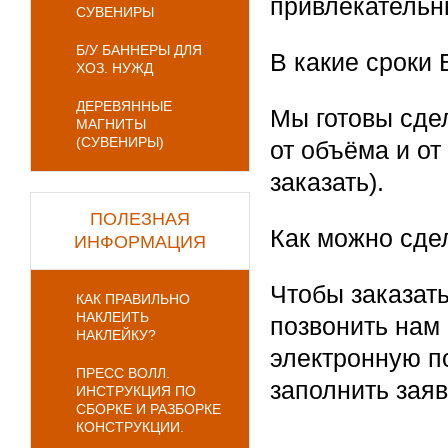
привлекательны
СУВЕНИРЫ
Б/У БАННЕРЫ ДЛЯ
В какие сроки
ХОЗ. НУЖД
ДЕРЕВЯННЫЕ
Мы готовы сдел
МАГНИТЫ
(СУВЕНИРЫ)
от объёма и от
заказать).
ПОЛЕЗНАЯ
Как можно сде
ИНФОРМАЦИЯ
Чтобы заказать
КАК ПРАВИЛЬНО
НАКЛЕИТЬ
позвонить нам
НАКЛЕЙКУ?
электронную по
ПРЕСС ВОЛЛ.
заполнить заяв
ИНСТРУКЦИЯ ПО
СБОРКЕ И РАЗБОРКЕ
КОНСТРУКЦИИ.