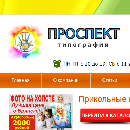
т и п о г р а ф и я
Главная
О компании
Статьи
Прикольные 