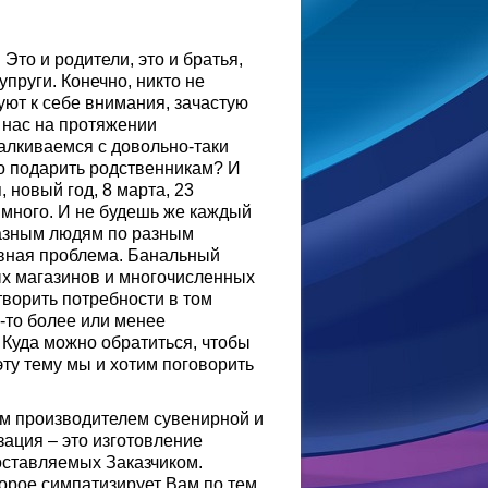
Это и родители, это и братья,
супруги. Конечно, никто не
уют к себе внимания, зачастую
 нас на протяжении
алкиваемся с довольно-таки
о подарить родственникам? И
 новый год, 8 марта, 23
 много. И не будешь же каждый
разным людям по разным
овная проблема. Банальный
ых магазинов и многочисленных
творить потребности в том
й-то более или менее
 Куда можно обратиться, чтобы
ту тему мы и хотим поговорить
им производителем сувенирной и
ация – это изготовление
оставляемых Заказчиком.
орое симпатизирует Вам по тем