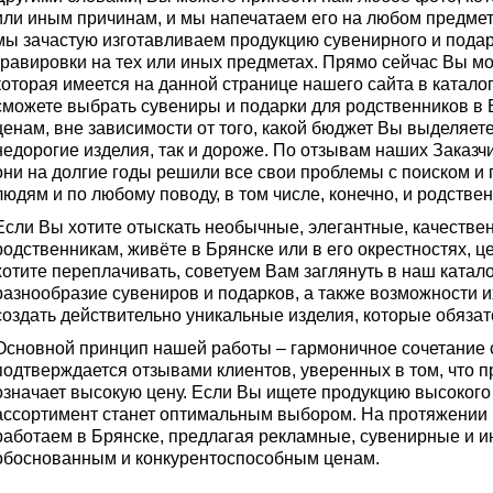
или иным причинам, и мы напечатаем его на любом предмете
мы зачастую изготавливаем продукцию сувенирного и пода
гравировки на тех или иных предметах. Прямо сейчас Вы мо
которая имеется на данной странице нашего сайта в каталог
сможете выбрать сувениры и подарки для родственников в 
ценам, вне зависимости от того, какой бюджет Вы выделяете
недорогие изделия, так и дороже. По отзывам наших Заказчи
они на долгие годы решили все свои проблемы с поиском и
людям и по любому поводу, в том числе, конечно, и родстве
Если Вы хотите отыскать необычные, элегантные, качестве
родственникам, живёте в Брянске или в его окрестностях, ц
хотите переплачивать, советуем Вам заглянуть в наш катал
разнообразие сувениров и подарков, а также возможности 
создать действительно уникальные изделия, которые обязат
Основной принцип нашей работы – гармоничное сочетание с
подтверждается отзывами клиентов, уверенных в том, что п
означает высокую цену. Если Вы ищете продукцию высокого
ассортимент станет оптимальным выбором. На протяжении 
работаем в Брянске, предлагая рекламные, сувенирные и
обоснованным и конкурентоспособным ценам.