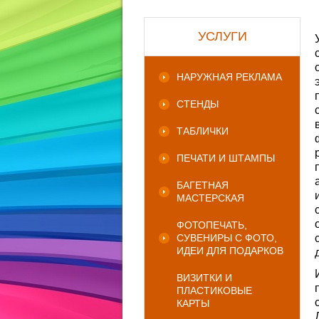
УСЛУГИ
НАРУЖНАЯ РЕКЛАМА
СТЕНДЫ
ТАБЛИЧКИ
ПЕЧАТИ И ШТАМПЫ
БАГЕТНАЯ
МАСТЕРСКАЯ
ФОТОПЕЧАТЬ,
СУВЕНИРЫ С ФОТО,
ИДЕИ ДЛЯ ПОДАРКОВ
ВИЗИТКИ И
ПЛАСТИКОВЫЕ
КАРТЫ