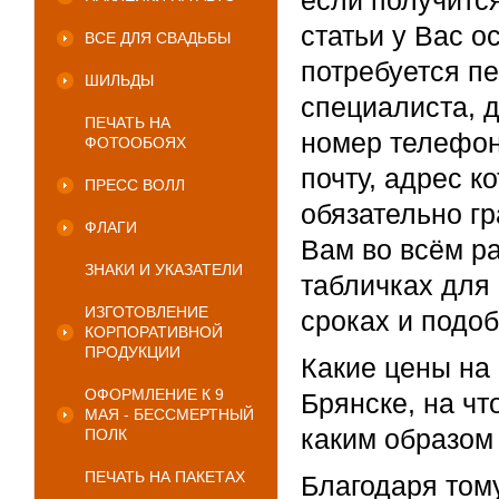
если получитс
статьи у Вас о
ВСЕ ДЛЯ СВАДЬБЫ
потребуется п
ШИЛЬДЫ
специалиста, 
ПЕЧАТЬ НА
номер телефон
ФОТООБОЯХ
почту, адрес к
ПРЕСС ВОЛЛ
обязательно г
ФЛАГИ
Вам во всём р
ЗНАКИ И УКАЗАТЕЛИ
табличках для
ИЗГОТОВЛЕНИЕ
сроках и подо
КОРПОРАТИВНОЙ
ПРОДУКЦИИ
Какие цены на 
ОФОРМЛЕНИЕ К 9
Брянске, на чт
МАЯ - БЕССМЕРТНЫЙ
каким образом
ПОЛК
ПЕЧАТЬ НА ПАКЕТАХ
Благодаря том