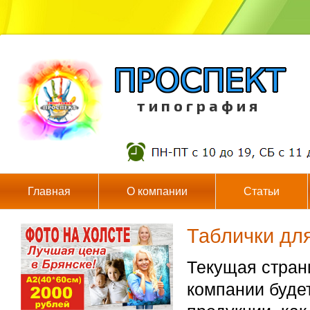
т и п о г р а ф и я
Главная
О компании
Статьи
Таблички дл
Текущая стран
компании буде