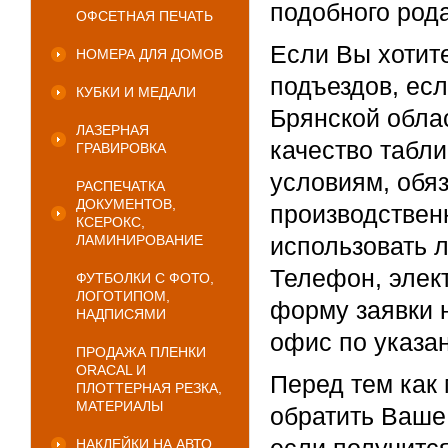
подобного рода
ОФСЕТНАЯ ПЕЧАТЬ
Если Вы хотите
НОМЕРА ДЛЯ ДОМОВ
подъездов, есл
КУБКИ И МЕДАЛИ
Брянской обла
ЛАЗЕРНАЯ
качество табл
ГРАВИРОВКА
условиям, обя
РАСПЕЧАТКА
ДОКУМЕНТОВ,
производствен
КСЕРОКС,
ЛАМИНИРОВАНИЕ
использовать 
Телефон, элек
ФУТБОЛКИ С ФОТО,
ЛОГОТИПОМ,
форму заявки н
НАДПИСЯМИ
офис по указан
ПРОДАЖА ПЛЕНКИ
ORACAL И
Перед тем как
ПЛОТТЕРНАЯ РЕЗКА,
МАТЕРИАЛЫ
обратить Ваше 
НАКЛЕЙКИ НА АВТО