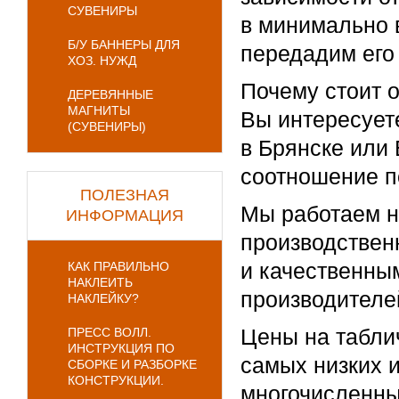
СУВЕНИРЫ
в минимально 
Б/У БАННЕРЫ ДЛЯ
передадим его 
ХОЗ. НУЖД
Почему стоит 
ДЕРЕВЯННЫЕ
МАГНИТЫ
Вы интересует
(СУВЕНИРЫ)
в Брянске или
соотношение по
ПОЛЕЗНАЯ
Мы работаем н
ИНФОРМАЦИЯ
производствен
и качественны
КАК ПРАВИЛЬНО
НАКЛЕИТЬ
производителе
НАКЛЕЙКУ?
Цены на таблич
ПРЕСС ВОЛЛ.
ИНСТРУКЦИЯ ПО
самых низких и
СБОРКЕ И РАЗБОРКЕ
КОНСТРУКЦИИ.
многочисленны