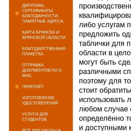
производствен
ДИПЛОМЫ,
СЕРТИФИКАТЫ,
квалифицирова
БЛАГОДАРНОСТИ,
ПАМЯТНЫЕ АДРЕСА
либо услугам 
КАРТА БРЯНСКА И
предложить од
БРЯНСКОЙ ОБЛАСТИ
таблички для п
БЛАГОДАРСТВЕННАЯ
области в цело
ПЛАКЕТКА
могут быть сд
ОТПРАВКА
различными сп
ДОКУМЕНТОВ ПО E-
MAIL
поэтому для т
ПЕРЕПЛЁТ
стоит обратит
ИЗГОТОВЛЕНИЕ
использовать 
УДОСТОВЕРЕНИЙ
любом случае с
УСЛУГИ ДЛЯ
определённо т
СТУДЕНТОВ
и доступными к
ВСЁ ДЛЯ ШКОЛЫ И