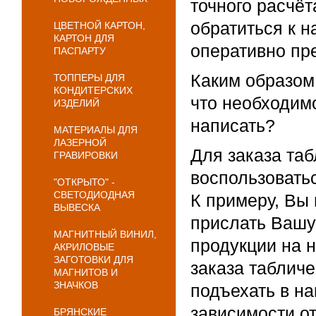
точного расчёт
обратиться к 
ЦВЕТНОЙ КАРТОН,
КАРТОН ДЛЯ
оперативно пр
ПАСПАРТУ
Каким образом
ТОППЕРЫ ДЛЯ
КОНДИТЕРСКИХ
что необходимо
ИЗДЕЛИЙ
написать?
МАТЕРИАЛЫ ДЛЯ
ЛАЗЕРНОЙ
Для заказа та
ГРАВИРОВКИ
воспользовать
"ОТКРЫТО" -
СВЕТОДИОДНАЯ
К примеру, Вы
ВЫВЕСКА
прислать Вашу 
МАГНИТНЫЙ ВИНИЛ,
продукции на 
АКРИЛОВЫЕ
ЗАГОТОВКИ ДЛЯ
заказа табличе
МАГНИТОВ И
ЗНАЧКОВ
подъехать в на
зависимости от
БРЯНСКИЕ