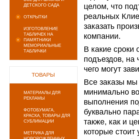
целом, что по
ДЕТСКОГО САДА
реальных Клие
ОТКРЫТКИ
заказать произ
ИЗГОТОВЛЕНИЕ
ТАБЛИЧЕК НА
компании.
ПАМЯТНИКИ
МЕМОРИАЛЬНЫЕ
В какие сроки
ТАБЛИЧКИ
подъездов, на 
чего могут зав
ТОВАРЫ
Все заказы мы
минимально во
МАТЕРИАЛЫ ДЛЯ
РЕКЛАМЫ
выполнения по
ФОТОБУМАГА,
буквально пара
КРАСКА, ТОВАРЫ ДЛЯ
также, как и ц
СУБЛИМАЦИИ
которые стоит 
МЕТРИКА ДЛЯ
НОВОРОЖДЕННЫХ