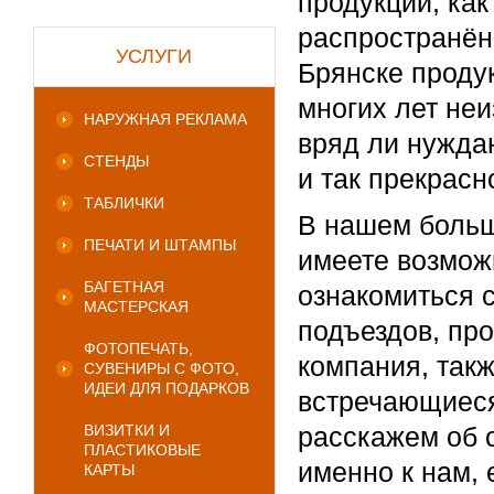
продукции, как
распространён
УСЛУГИ
Брянске продук
многих лет не
НАРУЖНАЯ РЕКЛАМА
вряд ли нужда
СТЕНДЫ
и так прекрасн
ТАБЛИЧКИ
В нашем больш
ПЕЧАТИ И ШТАМПЫ
имеете возмож
БАГЕТНАЯ
ознакомиться 
МАСТЕРСКАЯ
подъездов, пр
ФОТОПЕЧАТЬ,
компания, так
СУВЕНИРЫ С ФОТО,
ИДЕИ ДЛЯ ПОДАРКОВ
встречающиеся
ВИЗИТКИ И
расскажем об 
ПЛАСТИКОВЫЕ
именно к нам,
КАРТЫ