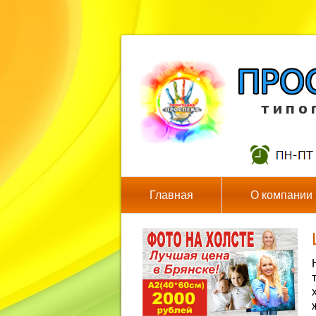
т и п о 
Главная
О компании