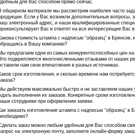
удобным для Вас способом прямо сейчас.
В обширном материале мы рассмотрим наиболее часто за
продукции. Если у Вас возникли дополнительные вопросы, з
наш электронный адрес, и наши квалифицированные специ
проконсультируют Вас и ответят на все интересующие Вас 
Какова стоимость штампа с надписью "образец" в Брянске, 
обращаясь в Вашу компанию?
Мы предлагаем одни из самых конкурентоспособных цен на 
Это подкрепляется многочисленными отзывами от наших ре
оставили нам свои впечатления в разных источниках.
Каков срок изготовления, и сколько времени нам потребует
заказа?
Мы действуем максимально быстро и не заставляем наших 
ждать выполнения их заказов. Конкретные сроки изготовле
наши сотрудники при оформлении заявки.
Как заказать изготовление штампа с надписью "образец" в Бр
необходимо?
Сделать заказ можно любым удобным для Вас способом связ
запрос на электронную почту, заполните онлайн-форму зака