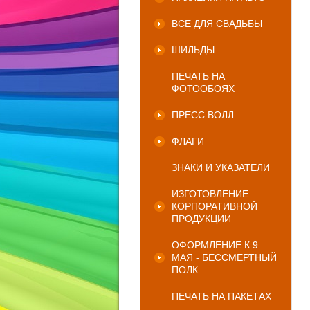
ВСЕ ДЛЯ СВАДЬБЫ
ШИЛЬДЫ
ПЕЧАТЬ НА
ФОТООБОЯХ
ПРЕСС ВОЛЛ
ФЛАГИ
ЗНАКИ И УКАЗАТЕЛИ
ИЗГОТОВЛЕНИЕ
КОРПОРАТИВНОЙ
ПРОДУКЦИИ
ОФОРМЛЕНИЕ К 9
МАЯ - БЕССМЕРТНЫЙ
ПОЛК
ПЕЧАТЬ НА ПАКЕТАХ