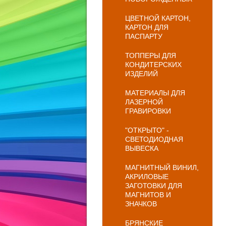
ЦВЕТНОЙ КАРТОН,
КАРТОН ДЛЯ
ПАСПАРТУ
ТОППЕРЫ ДЛЯ
КОНДИТЕРСКИХ
ИЗДЕЛИЙ
МАТЕРИАЛЫ ДЛЯ
ЛАЗЕРНОЙ
ГРАВИРОВКИ
"ОТКРЫТО" -
СВЕТОДИОДНАЯ
ВЫВЕСКА
МАГНИТНЫЙ ВИНИЛ,
АКРИЛОВЫЕ
ЗАГОТОВКИ ДЛЯ
МАГНИТОВ И
ЗНАЧКОВ
БРЯНСКИЕ