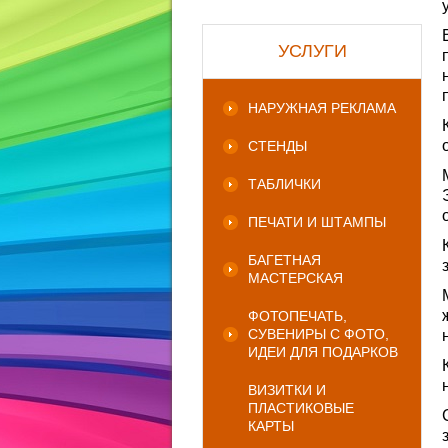
УСЛУГИ
НАРУЖНАЯ РЕКЛАМА
СТЕНДЫ
ТАБЛИЧКИ
ПЕЧАТИ И ШТАМПЫ
БАГЕТНАЯ
МАСТЕРСКАЯ
ФОТОПЕЧАТЬ,
СУВЕНИРЫ С ФОТО,
ИДЕИ ДЛЯ ПОДАРКОВ
ВИЗИТКИ И
ПЛАСТИКОВЫЕ
КАРТЫ