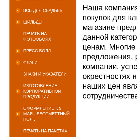
Наша компания
ВСЕ ДЛЯ СВАДЬБЫ
покупок для кл
ШИЛЬДЫ
магазине пред
ПЕЧАТЬ НА
данной катего
ФОТООБОЯХ
ценам. Многие
ПРЕСС ВОЛЛ
предложения, 
ФЛАГИ
компании, усп
ЗНАКИ И УКАЗАТЕЛИ
окрестностях н
наших цен явл
ИЗГОТОВЛЕНИЕ
КОРПОРАТИВНОЙ
сотрудничества
ПРОДУКЦИИ
ОФОРМЛЕНИЕ К 9
МАЯ - БЕССМЕРТНЫЙ
ПОЛК
ПЕЧАТЬ НА ПАКЕТАХ