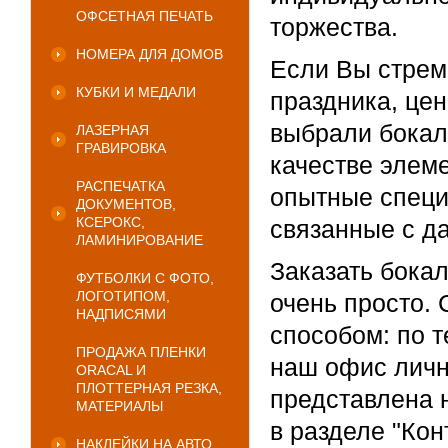
ОФСЕТНАЯ ПЕЧАТЬ
торжества.
НОМЕРА ДЛЯ ДОМОВ
Если Вы стрем
КУБКИ И МЕДАЛИ
праздника, цен
выбрали бокал
ЛАЗЕРНАЯ
ГРАВИРОВКА
качестве элем
РАСПЕЧАТКА
опытные специ
ДОКУМЕНТОВ,
КСЕРОКС,
связанные с д
ЛАМИНИРОВАНИЕ
Заказать бока
ФУТБОЛКИ С ФОТО,
ЛОГОТИПОМ,
очень просто.
НАДПИСЯМИ
способом: по т
ПРОДАЖА ПЛЕНКИ
наш офис личн
ORACAL И
ПЛОТТЕРНАЯ РЕЗКА,
представлена 
МАТЕРИАЛЫ
в разделе "Кон
НАКЛЕЙКИ НА АВТО