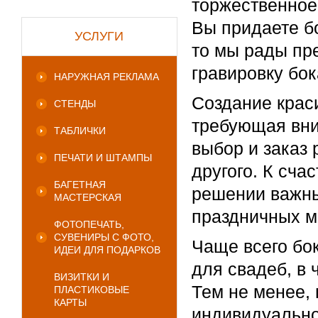
торжественное 
Вы придаете б
УСЛУГИ
то мы рады пр
гравировку бок
НАРУЖНАЯ РЕКЛАМА
Создание крас
СТЕНДЫ
требующая вни
ТАБЛИЧКИ
выбор и заказ 
ПЕЧАТИ И ШТАМПЫ
другого. К сча
БАГЕТНАЯ
решении важны
МАСТЕРСКАЯ
праздничных м
ФОТОПЕЧАТЬ,
СУВЕНИРЫ С ФОТО,
Чаще всего бо
ИДЕИ ДЛЯ ПОДАРКОВ
для свадеб, в 
ВИЗИТКИ И
Тем не менее, 
ПЛАСТИКОВЫЕ
КАРТЫ
индивидуально