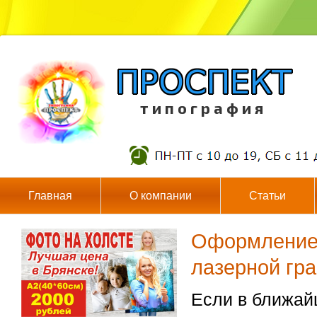
т и п о г р а ф и я
Главная
О компании
Статьи
Оформление 
лазерной гр
Если в ближай