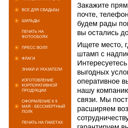
Закажите прям
ВСЕ ДЛЯ СВАДЬБЫ
почте, телефон
ШИЛЬДЫ
будем рады по
вы остались д
ПЕЧАТЬ НА
ФОТООБОЯХ
Ищете место, 
ПРЕСС ВОЛЛ
штамп с надпи
ФЛАГИ
Интересуетесь
ЗНАКИ И УКАЗАТЕЛИ
выгодных усло
оперативное в
ИЗГОТОВЛЕНИЕ
КОРПОРАТИВНОЙ
нашу компанию
ПРОДУКЦИИ
связи. Мы пос
ОФОРМЛЕНИЕ К 9
МАЯ - БЕССМЕРТНЫЙ
расширяем воз
ПОЛК
сотрудничеств
ПЕЧАТЬ НА ПАКЕТАХ
гарантируем в