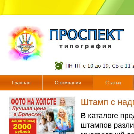
т и п о г р а ф и я
Главная
О компании
Статьи
Штамп с над
В каталоге пр
штампов разли