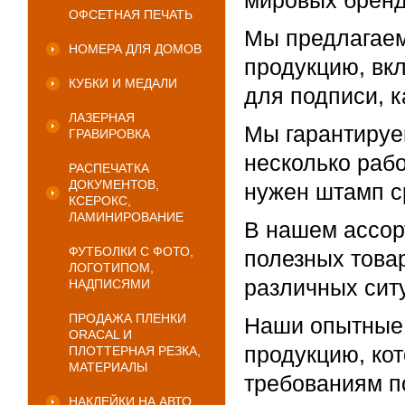
мировых бренд
ОФСЕТНАЯ ПЕЧАТЬ
Мы предлагаем
НОМЕРА ДЛЯ ДОМОВ
продукцию, вк
КУБКИ И МЕДАЛИ
для подписи, ка
ЛАЗЕРНАЯ
Мы гарантируе
ГРАВИРОВКА
несколько рабо
РАСПЕЧАТКА
ДОКУМЕНТОВ,
нужен штамп с
КСЕРОКС,
ЛАМИНИРОВАНИЕ
В нашем ассор
ФУТБОЛКИ С ФОТО,
полезных товар
ЛОГОТИПОМ,
различных сит
НАДПИСЯМИ
ПРОДАЖА ПЛЕНКИ
Наши опытные 
ORACAL И
продукцию, ко
ПЛОТТЕРНАЯ РЕЗКА,
МАТЕРИАЛЫ
требованиям по
НАКЛЕЙКИ НА АВТО