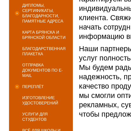
ДИПЛОМЫ,
индивидуальны
СЕРТИФИКАТЫ,
БЛАГОДАРНОСТИ,
клиента. Свяжи
ПАМЯТНЫЕ АДРЕСА
начать сотруд
КАРТА БРЯНСКА И
информацию вы
БРЯНСКОЙ ОБЛАСТИ
Наши партнеры
БЛАГОДАРСТВЕННАЯ
ПЛАКЕТКА
услуг полност
ОТПРАВКА
Мы будем рады
ДОКУМЕНТОВ ПО E-
надежность, п
MAIL
качество проду
ПЕРЕПЛЁТ
мы смогли опт
ИЗГОТОВЛЕНИЕ
УДОСТОВЕРЕНИЙ
рекламных, су
чтобы предлож
УСЛУГИ ДЛЯ
СТУДЕНТОВ
ВСЁ ДЛЯ ШКОЛЫ И