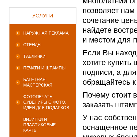
многолетний оп
позволяет нам
УСЛУГИ
сочетание цены
найдете востр
НАРУЖНАЯ РЕКЛАМА
и местом для 
СТЕНДЫ
Если Вы наход
ТАБЛИЧКИ
хотите купить 
ПЕЧАТИ И ШТАМПЫ
подписи, а для
БАГЕТНАЯ
обращайтесь к
МАСТЕРСКАЯ
Почему стоит 
ФОТОПЕЧАТЬ,
СУВЕНИРЫ С ФОТО,
заказать штамп
ИДЕИ ДЛЯ ПОДАРКОВ
У нас собстве
ВИЗИТКИ И
ПЛАСТИКОВЫЕ
оснащенное пе
КАРТЫ