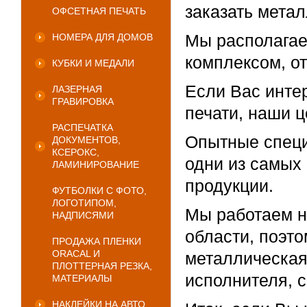
заказать мета
ОФСЕТНАЯ ПЕЧАТЬ
Мы располага
НОМЕРА ДЛЯ ДОМОВ
комплексом, о
КУБКИ И МЕДАЛИ
Если Вас инте
ЛАЗЕРНАЯ
ГРАВИРОВКА
печати, наши 
РАСПЕЧАТКА
Опытные специ
ДОКУМЕНТОВ,
КСЕРОКС,
одни из самых
ЛАМИНИРОВАНИЕ
продукции.
ФУТБОЛКИ С ФОТО,
ЛОГОТИПОМ,
Мы работаем не
НАДПИСЯМИ
области, поэто
ПРОДАЖА ПЛЕНКИ
ORACAL И
металлическая
ПЛОТТЕРНАЯ РЕЗКА,
исполнителя, 
МАТЕРИАЛЫ
НАКЛЕЙКИ НА АВТО