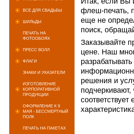
Итак, если Вы 
флеш-печать, 
ВСЕ ДЛЯ СВАДЬБЫ
еще не опреде
ШИЛЬДЫ
поиск, обраща
ПЕЧАТЬ НА
ФОТООБОЯХ
Заказывайте п
ПРЕСС ВОЛЛ
цене. Наш мно
разрабатывать
ФЛАГИ
информационн
ЗНАКИ И УКАЗАТЕЛИ
решения и усл
ИЗГОТОВЛЕНИЕ
подчеркивают,
КОРПОРАТИВНОЙ
ПРОДУКЦИИ
соответствует
ОФОРМЛЕНИЕ К 9
характеристик
МАЯ - БЕССМЕРТНЫЙ
ПОЛК
ПЕЧАТЬ НА ПАКЕТАХ