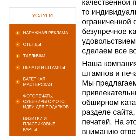
качественной п
то индивидуал
УСЛУГИ
ограниченной 
безупречное ка
НАРУЖНАЯ РЕКЛАМА
удовольствием
СТЕНДЫ
сделаем все в
ТАБЛИЧКИ
Наша компания
ПЕЧАТИ И ШТАМПЫ
штампов и печа
БАГЕТНАЯ
Мы предлагаем
МАСТЕРСКАЯ
привлекательн
ФОТОПЕЧАТЬ,
обширном ката
СУВЕНИРЫ С ФОТО,
ИДЕИ ДЛЯ ПОДАРКОВ
разделе сайта
ВИЗИТКИ И
печатей. На э
ПЛАСТИКОВЫЕ
КАРТЫ
вниманию отве