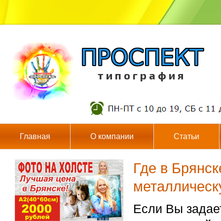
т и п о г р а ф и я
Главная
О компании
Статьи
Где в Брянск
металлическ
Если Вы задае