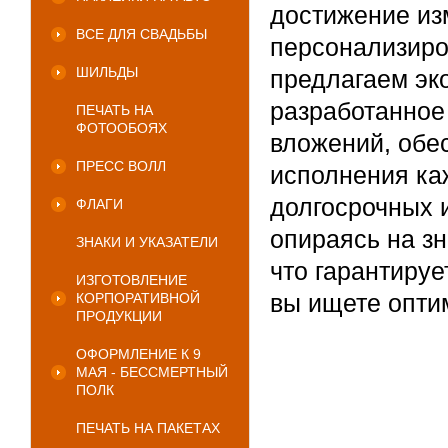
достижение из
ВСЕ ДЛЯ СВАДЬБЫ
персонализиро
ШИЛЬДЫ
предлагаем эк
разработанное
ПЕЧАТЬ НА
ФОТООБОЯХ
вложений, обе
ПРЕСС ВОЛЛ
исполнения ка
долгосрочных 
ФЛАГИ
опираясь на з
ЗНАКИ И УКАЗАТЕЛИ
что гарантируе
ИЗГОТОВЛЕНИЕ
вы ищете опти
КОРПОРАТИВНОЙ
ПРОДУКЦИИ
ОФОРМЛЕНИЕ К 9
МАЯ - БЕССМЕРТНЫЙ
ПОЛК
ПЕЧАТЬ НА ПАКЕТАХ