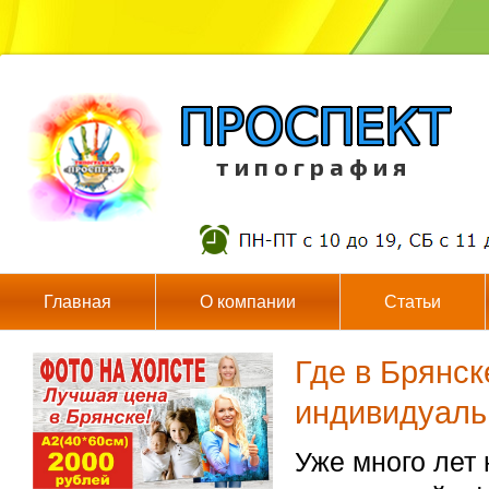
т и п о г р а ф и я
Главная
О компании
Статьи
Где в Брянск
индивидуаль
Уже много лет