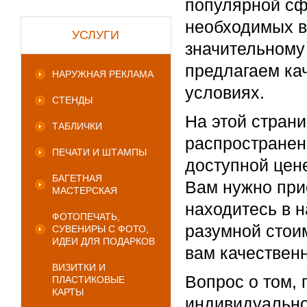
популярной сф
необходимых в
УСЛУГИ
значительному
предлагаем ка
НАРУЖНАЯ РЕКЛАМА
условиях.
СТЕНДЫ
На этой страни
ТАБЛИЧКИ
распространенн
ПЕЧАТИ И ШТАМПЫ
доступной цен
БАГЕТНАЯ
Вам нужно при
МАСТЕРСКАЯ
находитесь в н
ФОТОПЕЧАТЬ,
разумной стои
СУВЕНИРЫ С ФОТО,
ИДЕИ ДЛЯ ПОДАРКОВ
вам качествен
ВИЗИТКИ И
Вопрос о том, 
ПЛАСТИКОВЫЕ
КАРТЫ
индивидуально