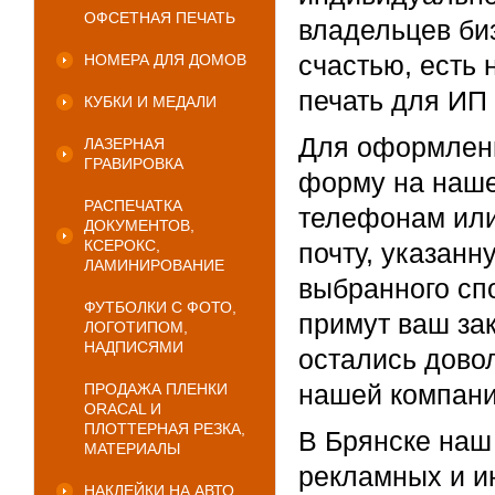
ОФСЕТНАЯ ПЕЧАТЬ
владельцев биз
счастью, есть 
НОМЕРА ДЛЯ ДОМОВ
печать для ИП
КУБКИ И МЕДАЛИ
Для оформлени
ЛАЗЕРНАЯ
ГРАВИРОВКА
форму на наше
РАСПЕЧАТКА
телефонам или
ДОКУМЕНТОВ,
КСЕРОКС,
почту, указанн
ЛАМИНИРОВАНИЕ
выбранного сп
ФУТБОЛКИ С ФОТО,
примут ваш за
ЛОГОТИПОМ,
НАДПИСЯМИ
остались довол
нашей компани
ПРОДАЖА ПЛЕНКИ
ORACAL И
ПЛОТТЕРНАЯ РЕЗКА,
В Брянске наш
МАТЕРИАЛЫ
рекламных и и
НАКЛЕЙКИ НА АВТО