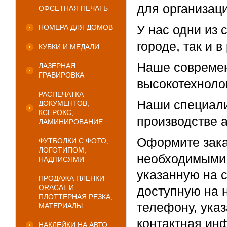
для организаци
ОФСЕТНАЯ ПЕЧАТЬ
У нас одни из
НОМЕРА ДЛЯ ДОМОВ
городе, так и в
КУБКИ И МЕДАЛИ
Наше современ
ЛАЗЕРНАЯ
ГРАВИРОВКА
высокотехноло
РАСПЕЧАТКА
Наши специали
ДОКУМЕНТОВ,
КСЕРОКС,
производстве а
ЛАМИНИРОВАНИЕ
Оформите зака
ФУТБОЛКИ С ФОТО,
ЛОГОТИПОМ,
необходимыми 
НАДПИСЯМИ
указанную на 
ПРОДАЖА ПЛЕНКИ
ORACAL И
доступную на 
ПЛОТТЕРНАЯ РЕЗКА,
телефону, указ
МАТЕРИАЛЫ
контактная ин
НАКЛЕЙКИ НА АВТО