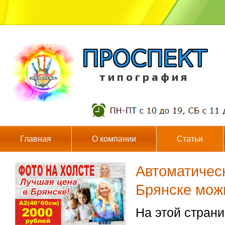
т и п о г р а ф и я
Главная
О компании
Статьи
Автоматическ
Брянске можн
На этой стран