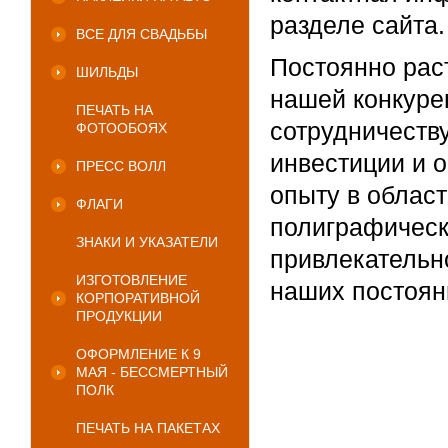
разделе сайта.
ВСЕ ДЛЯ СВАДЬБЫ
Постоянно рас
ШИЛЬДЫ
нашей конкуре
ПЕЧАТЬ НА
сотрудничеству
ФОТООБОЯХ
инвестиции и 
ПРЕСС ВОЛЛ
опыту в облас
ФЛАГИ
полиграфическ
ЗНАКИ И УКАЗАТЕЛИ
привлекательн
ИЗГОТОВЛЕНИЕ
наших постоян
КОРПОРАТИВНОЙ
ПРОДУКЦИИ
ОФОРМЛЕНИЕ К 9
МАЯ - БЕССМЕРТНЫЙ
ПОЛК
ПЕЧАТЬ НА ПАКЕТАХ