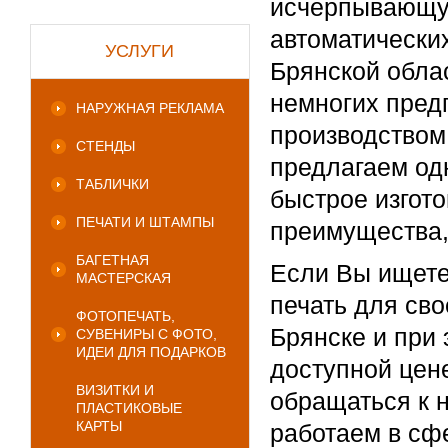
исчерпывающу
автоматических
УСЛУГИ
Брянской обла
немногих пред
НАРУЖНАЯ РЕКЛАМА
производством
СТЕНДЫ
предлагаем од
ТАБЛИЧКИ
быстрое изгото
ПЕЧАТИ И ШТАМПЫ
преимущества, 
БАГЕТНАЯ
Если Вы ищете
МАСТЕРСКАЯ
печать для сво
ФОТОПЕЧАТЬ,
Брянске и при 
СУВЕНИРЫ С ФОТО,
ИДЕИ ДЛЯ ПОДАРКОВ
доступной цене
ВИЗИТКИ И
обращаться к 
ПЛАСТИКОВЫЕ
КАРТЫ
работаем в сф