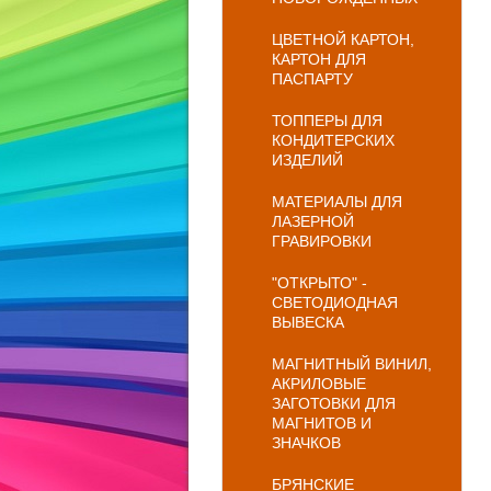
ЦВЕТНОЙ КАРТОН,
КАРТОН ДЛЯ
ПАСПАРТУ
ТОППЕРЫ ДЛЯ
КОНДИТЕРСКИХ
ИЗДЕЛИЙ
МАТЕРИАЛЫ ДЛЯ
ЛАЗЕРНОЙ
ГРАВИРОВКИ
"ОТКРЫТО" -
СВЕТОДИОДНАЯ
ВЫВЕСКА
МАГНИТНЫЙ ВИНИЛ,
АКРИЛОВЫЕ
ЗАГОТОВКИ ДЛЯ
МАГНИТОВ И
ЗНАЧКОВ
БРЯНСКИЕ