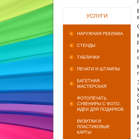
УСЛУГИ
НАРУЖНАЯ РЕКЛАМА
СТЕНДЫ
ТАБЛИЧКИ
ПЕЧАТИ И ШТАМПЫ
БАГЕТНАЯ
МАСТЕРСКАЯ
ФОТОПЕЧАТЬ,
СУВЕНИРЫ С ФОТО,
ИДЕИ ДЛЯ ПОДАРКОВ
ВИЗИТКИ И
ПЛАСТИКОВЫЕ
КАРТЫ