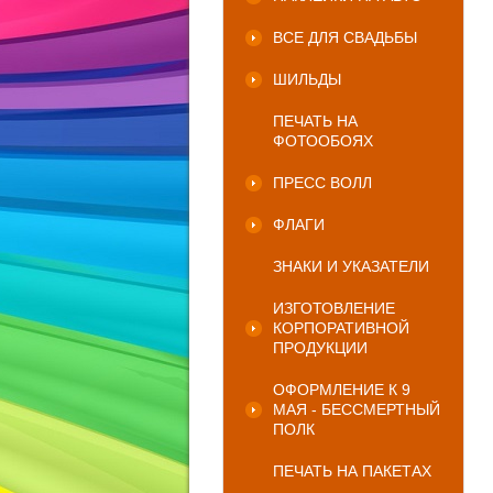
ВСЕ ДЛЯ СВАДЬБЫ
ШИЛЬДЫ
ПЕЧАТЬ НА
ФОТООБОЯХ
ПРЕСС ВОЛЛ
ФЛАГИ
ЗНАКИ И УКАЗАТЕЛИ
ИЗГОТОВЛЕНИЕ
КОРПОРАТИВНОЙ
ПРОДУКЦИИ
ОФОРМЛЕНИЕ К 9
МАЯ - БЕССМЕРТНЫЙ
ПОЛК
ПЕЧАТЬ НА ПАКЕТАХ