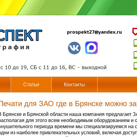
prospekt27@yandex.ru
г р а ф и я
Статьи
Контакты
Печати для ЗАО где в Брянске можно за
В Брянске и Брянской области наша компания предлагает З
располагая для этого всем необходимым оборудованием и 
внушительного периода времени мы специализируемся на с
одни из наиболее привлекательных условий, включая досту