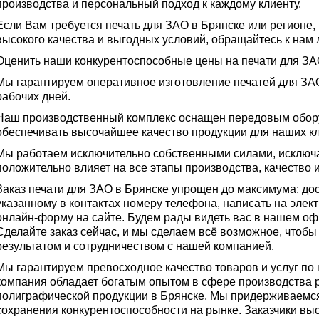
производства и персональный подход к каждому клиенту.
Если Вам требуется печать для ЗАО в Брянске или регионе,
высокого качества и выгодных условий, обращайтесь к на
Оценить наши конкурентоспособные цены на печати для ЗАО
Мы гарантируем оперативное изготовление печатей для ЗА
рабочих дней.
Наш производственный комплекс оснащен передовым обору
обеспечивать высочайшее качество продукции для наших к
Мы работаем исключительно собственными силами, исключа
положительно влияет на все этапы производства, качество 
Заказ печати для ЗАО в Брянске упрощен до максимума: дос
указанному в контактах номеру телефона, написать на элек
онлайн-форму на сайте. Будем рады видеть вас в нашем оф
Сделайте заказ сейчас, и мы сделаем всё возможное, чтоб
результатом и сотрудничеством с нашей компанией.
Мы гарантируем превосходное качество товаров и услуг по
компания обладает богатым опытом в сфере производства 
полиграфической продукции в Брянске. Мы придерживаемся
сохранения конкурентоспособности на рынке. Заказчики вы